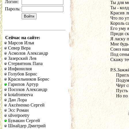
Логин:
Ты для м
Ты - колд
Пароль:
Красив л
Что по ут
Король с
Его уму 
Приди ско
Сейчас на сайте:
Я ласку 
Марсов Илья
Мне будь
Север Вера
Союз наш
Асмолов Александр
Под сень
Зазерский Лев
Скажу теб
Стервятник Папа
Инфинилия
P.S.Зажжё
Голубов Борис
     Приг
Красильников Борис
     Поду
Гарипов Артур
     Чёрт
Посохов Александр
     Пуст
kotafromeeva
     Но п
Дан Лора
Аксёненко Сергей
Эсс Роман
silverpoetry
Бувакин Сергей
Шнайдер Дмитрий