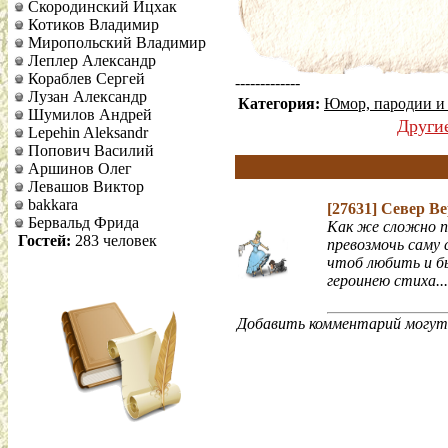
Скородинский Ицхак
Котиков Владимир
Миропольский Владимир
Леплер Александр
Кораблев Сергей
-------------
Лузан Александр
Категория:
Юмор, пародии и
Шумилов Андрей
Други
Lepehin Aleksandr
Попович Василий
Аршинов Олег
Левашов Виктор
bakkara
[27631]
Север В
Бервальд Фрида
Как же сложно п
Гостей:
283 человек
превозмочь саму 
чтоб любить и 
героинею стиха...
Добавить комментарий могут 