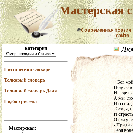
Мастерская с
Современная поэзия
сайте
Люб
Категория
Поэтический словарь
Толковый словарь
   Бог м
Подчас в
Толковый словарь Даля
И "едет 
А мы  лю
Подбор рифмы
И о свида
Тоскуя, 
И страсть
От жгуче
- Приди 
Мастерская:
Тебя вове