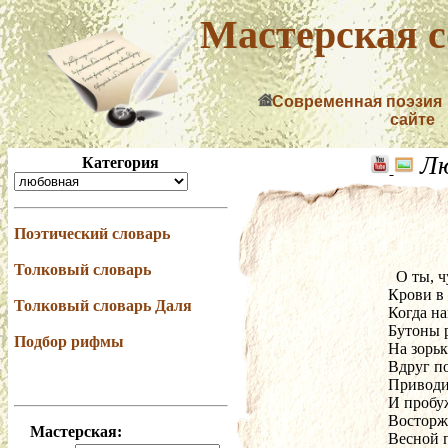
Мастерская с
Современная поэзия
сайте
Лю
Категория
Поэтический словарь
Толковый словарь
  О ты,
Крови в
Толковый словарь Даля
Когда н
Бутоны р
Подбор рифмы
На зорьк
Вдруг п
Приводи
И пробу
Восторж
Мастерская:
Весной 