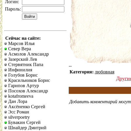
Логин:
Пароль:
Сейчас на сайте:
Марсов Илья
Север Вера
Асмолов Александр
Зазерский Лев
Стервятник Папа
--
Инфинилия
Категория:
любовная
Голубов Борис
Други
Красильников Борис
Гарипов Артур
Посохов Александр
kotafromeeva
Дан Лора
Добавить комментарий могут 
Аксёненко Сергей
Эсс Роман
silverpoetry
Бувакин Сергей
Шнайдер Дмитрий