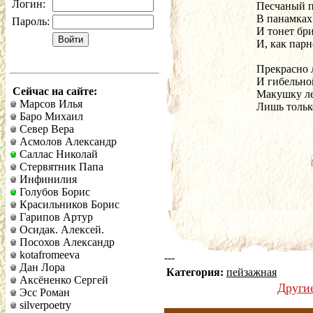
Логин:
 Песчаный п
 В панамках 
Пароль:
 И тонет бр
 И, как парн
 Прекрасно 
 И гибельно
Сейчас на сайте:
 Макушку ле
Марсов Илья
 Лишь тольк
Баро Михаил
Север Вера
Асмолов Александр
Саллас Николай
Стервятник Папа
Инфинилия
Голубов Борис
Красильников Борис
Гарипов Артур
Осидак. Алексей.
Посохов Александр
kotafromeeva
---
Дан Лора
Категория:
пейзажная
Аксёненко Сергей
Други
Эсс Роман
silverpoetry