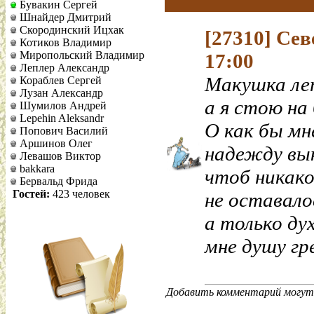
Бувакин Сергей
Шнайдер Дмитрий
Скородинский Ицхак
[27310]
Сев
Котиков Владимир
Миропольский Владимир
17:00
Леплер Александр
Макушка лет
Кораблев Сергей
Лузан Александр
а я стою на 
Шумилов Андрей
Lepehin Aleksandr
О как бы мн
Попович Василий
Аршинов Олег
надежду вы
Левашов Виктор
bakkara
чтоб никако
Бервальд Фрида
Гостей:
423 человек
не оставалос
а только ду
мне душу гре
Добавить комментарий могут 