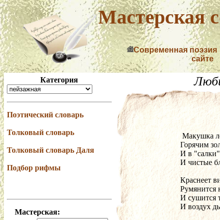
Мастерская с
Современная поэзия
сайте
Люб
Категория
Поэтический словарь
Толковый словарь
  Макушка л
 Горячим зо
Толковый словарь Даля
 И в "салки
 И чистые б
Подбор рифмы
 Краснеет в
 Румянится 
 И сушится 
 И воздух д
Мастерская: