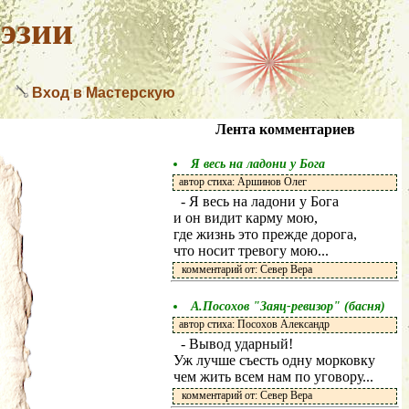
эзии
Вход в Мастерскую
Лента комментариев
Я весь на ладони у Бога
автор стиха: Аршинов Олег
- Я весь на ладони у Бога
и он видит карму мою,
где жизнь это прежде дорога,
что носит тревогу мою...
комментарий от: Север Вера
А.Посохов "Заяц-ревизор" (басня)
автор стиха: Посохов Александр
- Вывод ударный!
Уж лучше съесть одну морковку
чем жить всем нам по уговору...
комментарий от: Север Вера