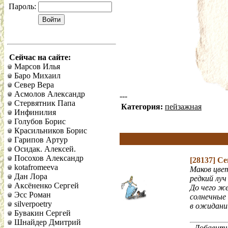
Пароль:
Сейчас на сайте:
Марсов Илья
Баро Михаил
Север Вера
Асмолов Александр
---
Стервятник Папа
Категория:
пейзажная
Инфинилия
Голубов Борис
Красильников Борис
Гарипов Артур
Осидак. Алексей.
Посохов Александр
[28137]
Се
kotafromeeva
Маков цвет
Дан Лора
редкий луч
Аксёненко Сергей
До чего ж
Эсс Роман
солнечные
silverpoetry
в ожидани
Бувакин Сергей
Шнайдер Дмитрий
Добавить