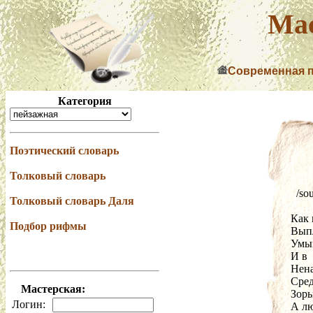
Мас
Современная 
Категория
Поэтический словарь
Толковый словарь
  /so
Толковый словарь Даля
Как 
Подбор рифмы
Выпл
Умыв
И в 
Нена
Сред
Мастерская:
Зорь
Логин:
А лю