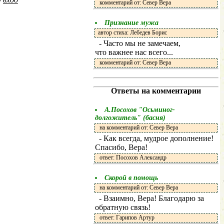
комментарий от: Север Вера
Признание мужа
автор стиха: Лебедев Борис
- Часто мы не замечаем,
что важнее нас всего...
комментарий от: Север Вера
Ответы на комментарии
А.Посохов "Осьминог-
долгожитель" (басня)
на комментарий от: Север Вера
- Как всегда, мудрое дополнение!
Спасибо, Вера!
ответ: Посохов Александр
Скорой в помощь
на комментарий от: Север Вера
- Взаимно, Вера! Благодарю за
обратную связь!
ответ: Гарипов Артур