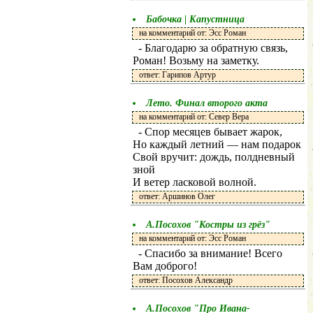
Бабочка | Капустница
на комментарий от: Эсс Роман
- Благодарю за обратную связь,
Роман! Возьму на заметку.
ответ: Гарипов Артур
Лето. Финал второго акта
на комментарий от: Север Вера
- Спор месяцев бывает жарок,
Но каждый летний — нам подарок
Свой вручит: дождь, полдневный
зной
И ветер ласковой волной.
ответ: Аршинов Олег
А.Посохов "Костры из грёз"
на комментарий от: Эсс Роман
- Спасибо за внимание! Всего
Вам доброго!
ответ: Посохов Александр
А.Посохов "Про Ивана-