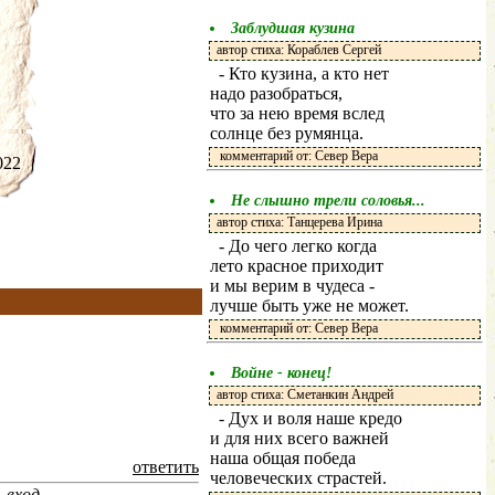
Заблудшая кузина
автор стиха: Кораблев Сергей
- Кто кузина, а кто нет
надо разобраться,
что за нею время вслед
солнце без румянца.
комментарий от: Север Вера
.2022
Не слышно трели соловья...
автор стиха: Танцерева Ирина
- До чего легко когда
лето красное приходит
и мы верим в чудеса -
лучше быть уже не может.
комментарий от: Север Вера
Войне - конец!
автор стиха: Сметанкин Андрей
- Дух и воля наше кредо
и для них всего важней
наша общая победа
ответить
человеческих страстей.
-
вход