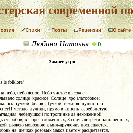
терская современной по
поэзия
Стихи
Поэты
Рецензии
О сайте
Любина Наталья
0
Зимнее утро
us le folklore/
на небо, небо ясное, Небо чистое высокое
ывало солнце  красное, Солнце  яро златобокое;
алось  тучкой  белою, Тучкой  нежною пушистою
 снегИ метало  лучики, прямо в кипень  серебристую.
глядная  лебёдушкой по тропинке да нехоженной
ь сугробов, в  горы  сложенных, За ночь ветрами наношенных,
кой  рыжею морозною к мил-дружочку поспешается,   
бовь на  щёчках розовых маков цветом расцветается.