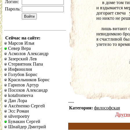
Логин:
      в доме том 
 и вздымается ме
Пароль:
 догорает свеча 
 но никто не реши
     лишь витают
 невидимкою брод
Сейчас на сайте:
 я счастливой бы
Марсов Илья
 улетело то время
Север Вера
Асмолов Александр
Зазерский Лев
Стервятник Папа
Инфинилия
Голубов Борис
Красильников Борис
Гарипов Артур
Посохов Александр
kotafromeeva
Дан Лора
----
Аксёненко Сергей
Категория:
философская
Эсс Роман
Други
silverpoetry
Бувакин Сергей
Шнайдер Дмитрий