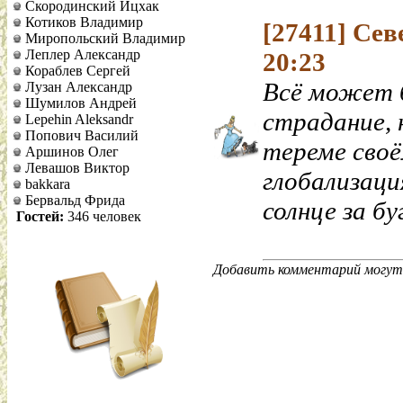
Скородинский Ицхак
Котиков Владимир
[27411]
Сев
Миропольский Владимир
Леплер Александр
20:23
Кораблев Сергей
Всё может б
Лузан Александр
Шумилов Андрей
страдание, 
Lepehin Aleksandr
Попович Василий
тереме сво
Аршинов Олег
Левашов Виктор
глобализаци
bakkara
Бервальд Фрида
солнце за бу
Гостей:
346 человек
Добавить комментарий могут 