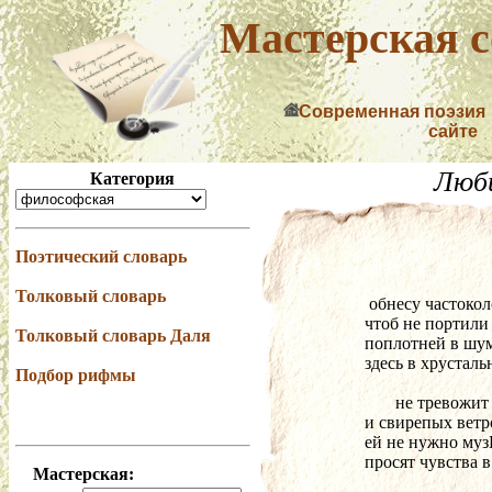
Мастерская с
Современная поэзия
сайте
Люб
Категория
Поэтический словарь
Толковый словарь
  обнесу частоко
 чтоб не портили
Толковый словарь Даля
 поплотней в шу
 здесь в хрустал
Подбор рифмы
        не тревож
 и свирепых ветр
 ей не нужно муз
 просят чувства в
Мастерская: