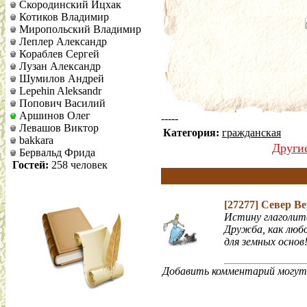
Скородинский Ицхак
Котиков Владимир
Миропольский Владимир
Леплер Александр
Кораблев Сергей
Лузан Александр
Шумилов Андрей
Lepehin Aleksandr
Попович Василий
Аршинов Олег
-----
Левашов Виктор
Категория:
гражданская
bakkara
Други
Бервальд Фрида
Гостей:
258 человек
[27277]
Север В
Истину глаголит
Дружба, как любо
для земных основ
Добавить комментарий могут 