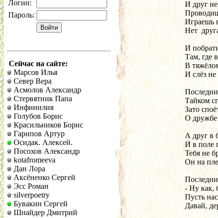
Логин:
И друг не
Проводишь
Пароль:
Играешь 
Нет  друг
И побрат
Там, где в
Сейчас на сайте:
В тяжёлом
Марсов Илья
И слёз не
Север Вера
Асмолов Александр
Последний
Стервятник Папа
Тайком сг
Инфинилия
Зато споё
Голубов Борис
О дружбе
Красильников Борис
Гарипов Артур
А друг в 
Осидак. Алексей.
И в поле 
Посохов Александр
Тебя не б
kotafromeeva
Он на пле
Дан Лора
Аксёненко Сергей
Последни
Эсс Роман
- Ну как,
silverpoetry
Пусть нас
Бувакин Сергей
Давай, де
Шнайдер Дмитрий