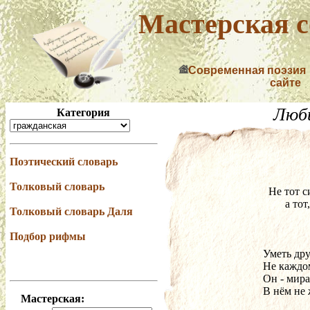
Мастерская с
Современная поэзия
сайте
Люб
Категория
Поэтический словарь
Толковый словарь
  Не тот
        а т
Толковый словарь Даля
Подбор рифмы
Уметь дру
Не каждом
Он - мира
В нём не 
Мастерская: