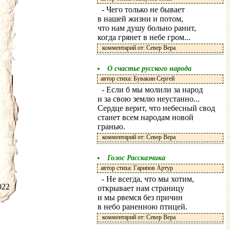
- Чего только не бывает
в нашей жизни и потом,
что нам душу больно ранит,
когда грянет в небе гром...
комментарий от: Север Вера
О счастье русского народа
автор стиха: Бувакин Сергей
- Если б мы молили за народ
и за свою землю неустанно...
Сердце верит, что небесный свод
станет всем народам новой
гранью.
комментарий от: Север Вера
Голос Рассказчика
автор стиха: Гарипов Артур
- Не всегда, что мы хотим,
.2022
открывает нам страницу
и мы рвемся без причин
в небо раненною птицей.
комментарий от: Север Вера