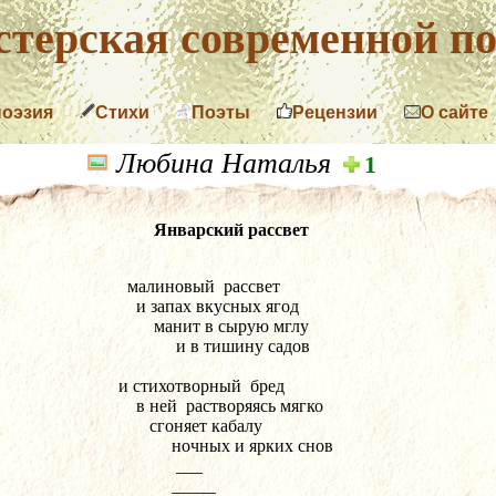
терская современной по
поэзия
Стихи
Поэты
Рецензии
О сайте
Любина Наталья
1
Январский рассвет
   малиновый  рассвет
     и запах вкусных ягод
         манит в сырую мглу
              и в тишину садов
 и стихотворный  бред
     в ней  растворяясь мягко
        сгоняет кабалу
             ночных и ярких снов
              ___          
             _____