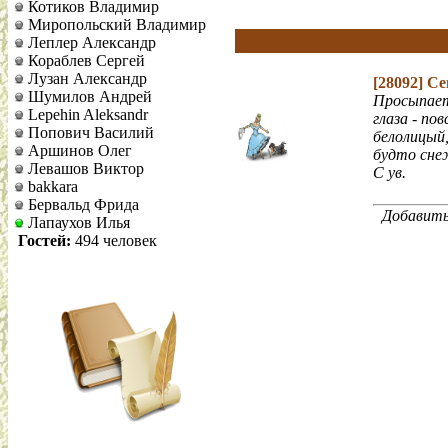
Котиков Владимир
Миропольский Владимир
Леплер Александр
Кораблев Сергей
Лузан Александр
[28092]
Се
Шумилов Андрей
Просыпает
Lepehin Aleksandr
глаза - пов
Попович Василий
белолицый,
Аршинов Олег
будто сне
Левашов Виктор
С ув.
bakkara
Бервальд Фрида
Добавить
Лапаухов Илья
Гостей:
494 человек