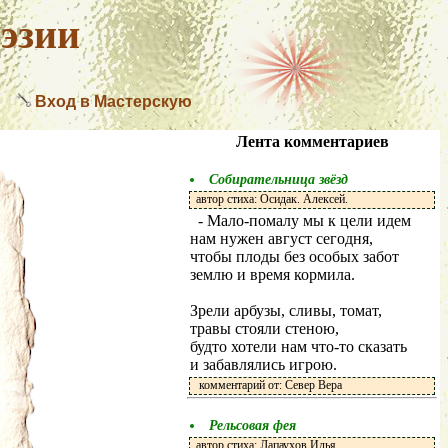
эзии
Вход в Мастерскую
Лента комментариев
Собирательница звёзд
автор стиха: Осидак. Алексей.
- Мало-помалу мы к цели идем
нам нужен август сегодня,
чтобы плоды без особых забот
землю и время кормила.
Зрели арбузы, сливы, томат,
травы стояли стеною,
будто хотели нам что-то сказать
и забавлялись игрою.
комментарий от: Север Вера
Рельсовая фея
автор стиха: Лапаухов Илья