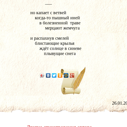
              ___      
 но капает с ветвей
     когда-то пышный иней
         в болезненной  траве
              мерцают жемчуга
 и распахнув смелей
     блистающие крылья
         ждёт солнце в синеве
             плывущие снега
26.01