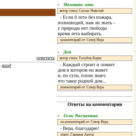
Маловато лета
автор стиха: Саллас Николай
- Если б лето без пожара,
полноводий, нам ли знать -
у природы нет свободы
время лета выбирать.
комментарий от: Север Вера
Дом
ответить
автор стиха: Голубов Борис
- Каждый строит и ломает
-
вход
дом в котором он живет
и, по сути, плохо знает,
что такое родной дом...
комментарий от: Север Вера
Ответы на комментарии
Голос Рассказчика
на комментарий от: Север Вера
- Вера, благодарю!
ответ: Гарипов Артур