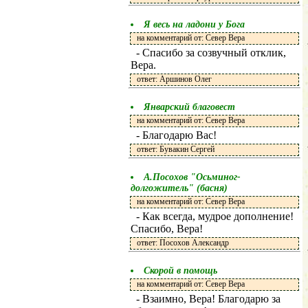
Я весь на ладони у Бога
на комментарий от: Север Вера
- Спасибо за созвучный отклик,
Вера.
ответ: Аршинов Олег
Январский благовест
на комментарий от: Север Вера
- Благодарю Вас!
ответ: Бувакин Сергей
А.Посохов "Осьминог-
долгожитель" (басня)
на комментарий от: Север Вера
- Как всегда, мудрое дополнение!
Спасибо, Вера!
ответ: Посохов Александр
Скорой в помощь
на комментарий от: Север Вера
- Взаимно, Вера! Благодарю за