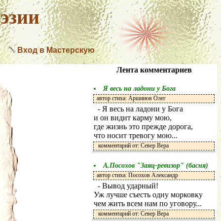
эзии
Вход в Мастерскую
Лента комментариев
Я весь на ладони у Бога
автор стиха: Аршинов Олег
- Я весь на ладони у Бога
и он видит карму мою,
где жизнь это прежде дорога,
что носит тревогу мою...
комментарий от: Север Вера
А.Посохов "Заяц-ревизор" (басня)
автор стиха: Посохов Александр
- Вывод ударный!
Уж лучше съесть одну морковку
чем жить всем нам по уговору...
комментарий от: Север Вера