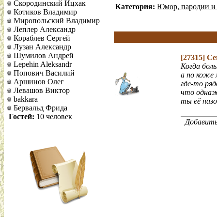
Скородинский Ицхак
Категория:
Юмор, пародии и
Котиков Владимир
Миропольский Владимир
Леплер Александр
Кораблев Сергей
Лузан Александр
Шумилов Андрей
[27315]
Се
Lepehin Aleksandr
Когда боль
Попович Василий
а по коже 
Аршинов Олег
где-то ряд
Левашов Виктор
что однаж
bakkara
ты её назо
Бервальд Фрида
Гостей:
10 человек
Добавить