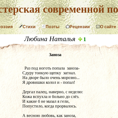
терская современной по
поэзия
Стихи
Поэты
Рецензии
О сайте
Любина Наталья
1
Заноза
  Раз под ноготь попала  заноза-
Сдуру тонкую щепку  загнал.
На дворе было очень морозно...
Я дровишки колол и - попал!
Дергал палец, наверно, с неделю:
Кожа вспухла и больно до слёз.
И какие б не мазал я гели,
Попустило, когда прорвалось.
А весною любовь, как заноза,