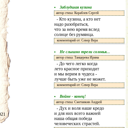
Заблудшая кузина
автор стиха: Кораблев Сергей
- Кто кузина, а кто нет
надо разобраться,
что за нею время вслед
солнце без румянца.
комментарий от: Север Вера
Не слышно трели соловья...
автор стиха: Танцерева Ирина
- До чего легко когда
лето красное приходит
и мы верим в чудеса -
лучше быть уже не может.
комментарий от: Север Вера
Войне - конец!
автор стиха: Сметанкин Андрей
- Дух и воля наше кредо
и для них всего важней
.2021
наша общая победа
человеческих страстей.