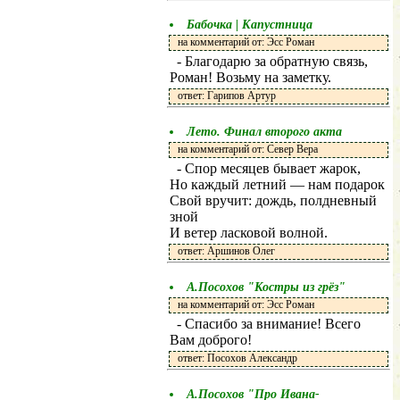
Бабочка | Капустница
на комментарий от: Эсс Роман
- Благодарю за обратную связь,
Роман! Возьму на заметку.
ответ: Гарипов Артур
Лето. Финал второго акта
на комментарий от: Север Вера
- Спор месяцев бывает жарок,
Но каждый летний — нам подарок
Свой вручит: дождь, полдневный
зной
И ветер ласковой волной.
ответ: Аршинов Олег
А.Посохов "Костры из грёз"
на комментарий от: Эсс Роман
- Спасибо за внимание! Всего
Вам доброго!
ответ: Посохов Александр
А.Посохов "Про Ивана-