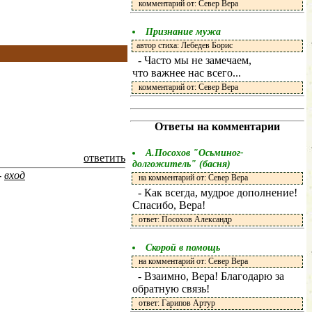
комментарий от: Север Вера
Признание мужа
автор стиха: Лебедев Борис
- Часто мы не замечаем,
что важнее нас всего...
комментарий от: Север Вера
Ответы на комментарии
А.Посохов "Осьминог-
ответить
долгожитель" (басня)
-
вход
на комментарий от: Север Вера
- Как всегда, мудрое дополнение!
Спасибо, Вера!
ответ: Посохов Александр
Скорой в помощь
на комментарий от: Север Вера
- Взаимно, Вера! Благодарю за
обратную связь!
ответ: Гарипов Артур