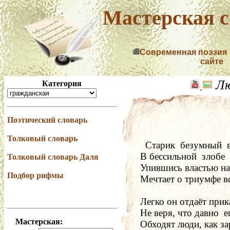
Мастерская с
Современная поэзия
сайте
Лю
Категория
Поэтический словарь
Толковый словарь
   Старик  безумный  
 В бессильной  злобе  
Толковый словарь Даля
 Упившись властью на
Подбор рифмы
 Мечтает о триумфе вс
 Легко он отдаёт прик
 Не веря, что давно  е
Мастерская:
 Обходят люди, как за