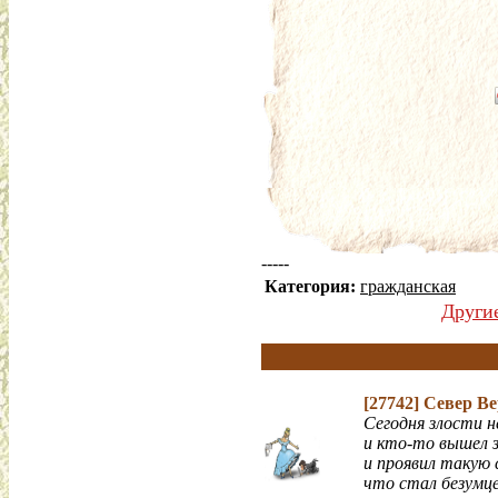
-----
Категория:
гражданская
Други
[27742]
Север В
Сегодня злости н
и кто-то вышел 
и проявил такую 
что стал безумцем