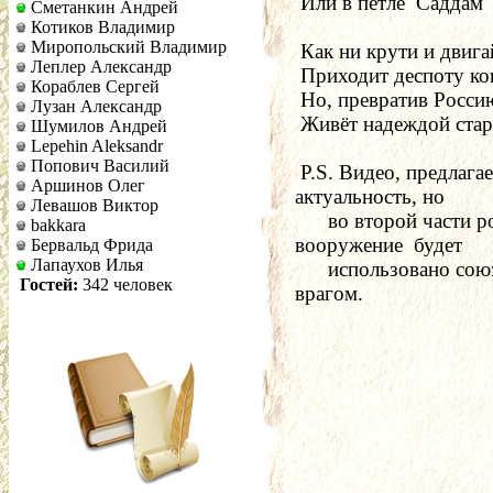
 Или в петле  Саддам 
Сметанкин Андрей
Котиков Владимир
Миропольский Владимир
 Как ни крути и двиг
Леплер Александр
 Приходит деспоту ко
Кораблев Сергей
 Но, превратив Росси
Лузан Александр
 Живёт надеждой стар
Шумилов Андрей
Lepehin Aleksandr
Попович Василий
 P.S. Видео, предлага
Аршинов Олег
актуальность, но
Левашов Виктор
      во второй части 
bakkara
вооружение  будет
Бервальд Фрида
Лапаухов Илья
      использовано со
Гостей:
342 человек
врагом.