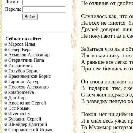
Логин:
 Не отличив от двойн
Пароль:
 Случилось как, что 
 На всех не тянется  б
 Друзей доверия  лиш
 Не покупают газ и св
Сейчас на сайте:
Марсов Илья
 Забыться что ль в о
Север Вера
Асмолов Александр
 Иль кокаинчику нюх
Стервятник Папа
 А раньше все легко т
Инфинилия
 При нём боялись и в
Голубов Борис
Красильников Борис
 Он снова посылает т
Гарипов Артур
Посохов Александр
 В "подарок" тем, с ке
kotafromeeva
 С кем жил подчас в о
Дан Лора
 В разведку пешую хо
Аксёненко Сергей
Эсс Роман
silverpoetry
 Покоя  нет ни днём н
Бувакин Сергей
 И в снах весь ужас 
Шнайдер Дмитрий
 То Муаммар истерзан
Скородинский Ицхак