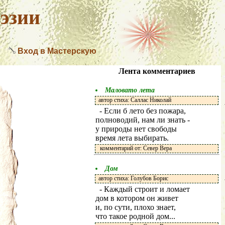
эзии
Вход в Мастерскую
Лента комментариев
Маловато лета
автор стиха: Саллас Николай
- Если б лето без пожара,
полноводий, нам ли знать -
у природы нет свободы
время лета выбирать.
комментарий от: Север Вера
Дом
автор стиха: Голубов Борис
- Каждый строит и ломает
дом в котором он живет
и, по сути, плохо знает,
что такое родной дом...