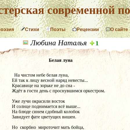
терская современной по
поэзия
Стихи
Поэты
Рецензии
О сайте
Любина Наталья
1
Белая луна
  На чистом небе белая луна,
Ей так к лицу весной наряд невесты...
Красавице на зорьке не до сна -
Ждёт в гости день с проснувшимся оркестром.
Уже лучи окрасили восток
И солнце поднимается всё выше...
На блюде синем сдобный колобок
Завидует фате цветущих вишен.
Но  скорбно  мироточит мать бойца,