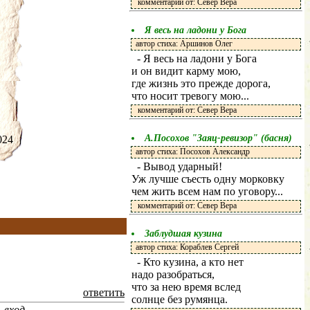
комментарий от: Север Вера
Я весь на ладони у Бога
автор стиха: Аршинов Олег
- Я весь на ладони у Бога
и он видит карму мою,
где жизнь это прежде дорога,
что носит тревогу мою...
комментарий от: Север Вера
А.Посохов "Заяц-ревизор" (басня)
.2024
автор стиха: Посохов Александр
- Вывод ударный!
Уж лучше съесть одну морковку
чем жить всем нам по уговору...
комментарий от: Север Вера
Заблудшая кузина
автор стиха: Кораблев Сергей
- Кто кузина, а кто нет
надо разобраться,
что за нею время вслед
ответить
солнце без румянца.
-
вход