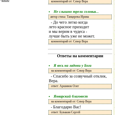
комментарий от: Север Вера
Не слышно трели соловья...
автор стиха: Танцерева Ирина
- До чего легко когда
лето красное приходит
и мы верим в чудеса -
лучше быть уже не может.
комментарий от: Север Вера
Ответы на комментарии
Я весь на ладони у Бога
на комментарий от: Север Вера
- Спасибо за созвучный отклик,
Вера.
ответ: Аршинов Олег
Январский благовест
на комментарий от: Север Вера
- Благодарю Вас!
ответ: Бувакин Сергей