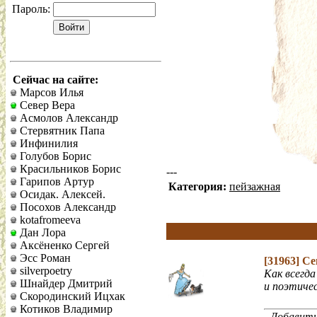
Пароль:
Сейчас на сайте:
Марсов Илья
Север Вера
Асмолов Александр
Стервятник Папа
Инфинилия
Голубов Борис
Красильников Борис
---
Гарипов Артур
Категория:
пейзажная
Осидак. Алексей.
Посохов Александр
kotafromeeva
Дан Лора
Аксёненко Сергей
Эсс Роман
[31963]
Се
silverpoetry
Как всегда
Шнайдер Дмитрий
и поэтичес
Скородинский Ицхак
Котиков Владимир
Добавить