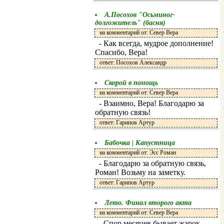
А.Посохов "Осьминог-
долгожитель" (басня)
на комментарий от: Север Вера
- Как всегда, мудрое дополнение!
Спасибо, Вера!
ответ: Посохов Александр
Скорой в помощь
на комментарий от: Север Вера
- Взаимно, Вера! Благодарю за
обратную связь!
ответ: Гарипов Артур
Бабочка | Капустница
на комментарий от: Эсс Роман
- Благодарю за обратную связь,
Роман! Возьму на заметку.
ответ: Гарипов Артур
Лето. Финал второго акта
на комментарий от: Север Вера
- Спор месяцев бывает жарок,