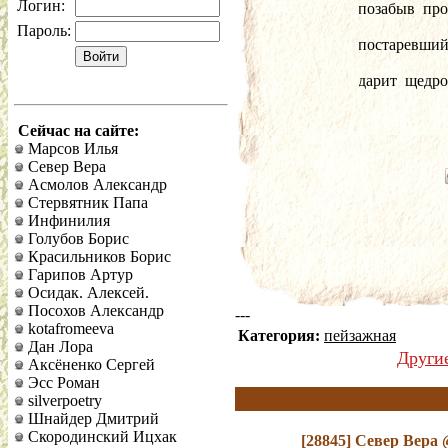
Логин:
позабыв  про 
Пароль:
постаревший 
дарит  щедро
Сейчас на сайте:
Марсов Илья
Север Вера
Асмолов Александр
Стервятник Папа
Инфинилия
Голубов Борис
Красильников Борис
Гарипов Артур
Осидак. Алексей.
Посохов Александр
---
kotafromeeva
Категория:
пейзажная
Дан Лора
Други
Аксёненко Сергей
Эсс Роман
silverpoetry
Шнайдер Дмитрий
Скородинский Ицхак
[28845]
Север Вера