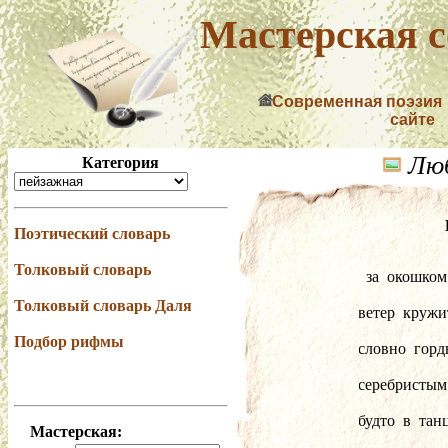
Мастерская с
Современная поэзия
сайте
Люб
Категория
Поэтический словарь
Толковый словарь
  за  окошк
Толковый словарь Даля
ветер  кружи
Подбор рифмы
словно  горд
серебристым
будто  в  та
Мастерская: