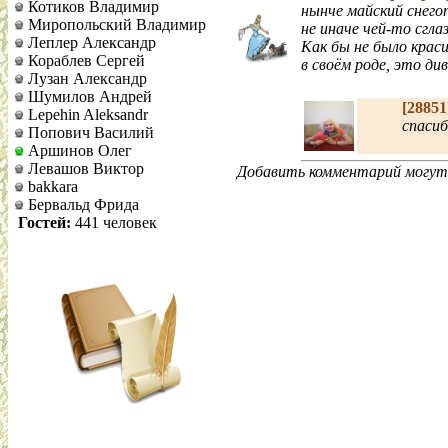
Котиков Владимир
нынче майский снего
Миропольский Владимир
не иначе чей-то сглаз
Леплер Александр
Как бы не было краси
Кораблев Сергей
в своём роде, это див
Лузан Александр
Шумилов Андрей
[2885
Lepehin Aleksandr
спаси
Попович Василий
Аршинов Олег
Левашов Виктор
Добавить комментарий могут 
bakkara
Бервальд Фрида
Гостей:
441 человек