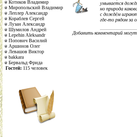
Котиков Владимир
умывается дожд
Миропольский Владимир
но природа какова
Леплер Александр
с дождём играю
Кораблев Сергей
где-то рядом за о
Лузан Александр
Шумилов Андрей
Добавить комментарий могут 
Lepehin Aleksandr
Попович Василий
Аршинов Олег
Левашов Виктор
bakkara
Бервальд Фрида
Гостей:
115 человек