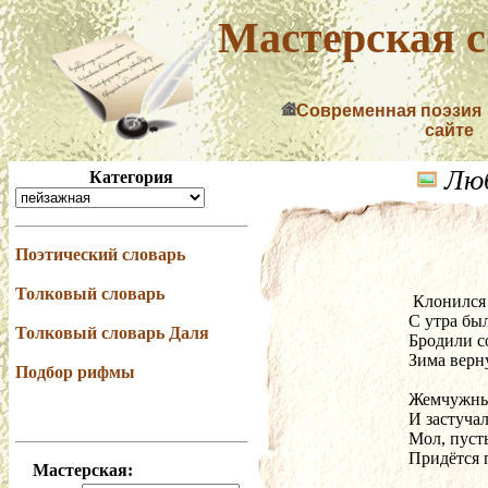
Мастерская с
Современная поэзия
сайте
Люб
Категория
Поэтический словарь
Толковый словарь
  Клонился
 С утра бы
Толковый словарь Даля
 Бродили с
 Зима верн
Подбор рифмы
 Жемчужный
 И застучал
 Мол, пуст
 Придётся 
Мастерская: