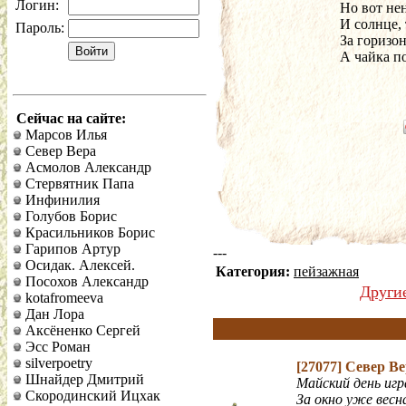
Логин:
 Но вот не
 И солнце,
Пароль:
 За горизо
 А чайка п
Сейчас на сайте:
Марсов Илья
Север Вера
Асмолов Александр
Стервятник Папа
Инфинилия
Голубов Борис
Красильников Борис
Гарипов Артур
---
Осидак. Алексей.
Категория:
пейзажная
Посохов Александр
Други
kotafromeeva
Дан Лора
Аксёненко Сергей
Эсс Роман
silverpoetry
[27077]
Север В
Шнайдер Дмитрий
Майский день игр
Скородинский Ицхак
За окно уже весн