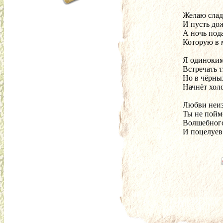
Желаю слад
И пусть до
А ночь под
Которую в 
Я одиноким
Встречать т
Но в чёрны
Начнёт хол
Любви неиз
Ты не пойм
Волшебного
И поцелуев