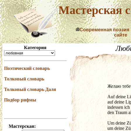
Мастерская с
Современная поэзия
сайте
Люб
Категория
Поэтический словарь
Толковый словарь
­Желаю тебе.
Толковый словарь Даля
Auf deine L
Подбор рифмы
auf deine Li
indessen ic
den Traum al
Um deine Züg
Мастерская:
um deine Züg