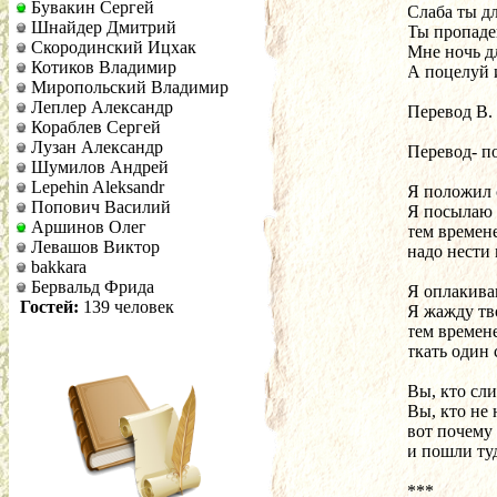
Бувакин Сергей
Слаба ты дл
Шнайдер Дмитрий
Ты пропаде
Скородинский Ицхак
Мне ночь д
Котиков Владимир
А поцелуй и
Миропольский Владимир
Леплер Александр
Перевод В
Кораблев Сергей
Лузан Александр
Перевод- п
Шумилов Андрей
Lepehin Aleksandr
Я положил 
Попович Василий
Я посылаю 
Аршинов Олег
тем времене
Левашов Виктор
надо нести 
bakkara
Бервальд Фрида
Я оплакива
Гостей:
139 человек
Я жажду тв
тем времен
ткать один 
Вы, кто сл
Вы, кто не н
вот почему
и пошли ту
***