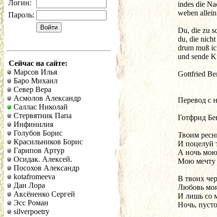
Логин:
indes die Na
weben allein
Пароль:
Du, die zu s
du, die nich
drum muß ic
und sende K
Сейчас на сайте:
Марсов Илья
Gottfried B
Баро Михаил
Север Вера
Асмолов Александр
Перевод с 
Саллас Николай
Стервятник Папа
Готфрид Бе
Инфинилия
Голубов Борис
Твоим рес
Красильников Борис
И поцелуй 
Гарипов Артур
А ночь мою
Осидак. Алексей.
Мою мечту 
Посохов Александр
kotafromeeva
В твоих че
Дан Лора
Любовь моя
Аксёненко Сергей
И лишь со 
Эсс Роман
Ночь, пусто
silverpoetry