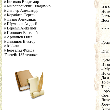
Котиков Владимир
-------
Миропольский Владимир
Я в 
Леплер Александр
Но в
Кораблев Сергей
Быть
Лузан Александр
Дост
Шумилов Андрей
Lepehin Aleksandr
* * *
Попович Василий
Аршинов Олег
Левашов Виктор
Гусы
bakkara
Бервальд Фрида
Глупа
Гостей:
135 человек
-------
Гусы
И го
– Муж
Но о
Да и
То он
То вд
Коро
Сочту
Яиче
Хочу
А чу