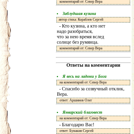
комментарий от: Север Вера
Заблудшая кузина
автор стиха: Кораблев Сергей
- Кто кузина, а кто нет
надо разобраться,
что за нею время вслед
солнце без румянца.
комментарий от: Север Вера
Ответы на комментарии
Я весь на ладони у Бога
на комментарий от: Север Вера
- Спасибо за созвучный отклик,
Вера.
ответ: Аршинов Олег
Январский благовест
на комментарий от: Север Вера
- Благодарю Вас!
ответ: Бувакин Сергей