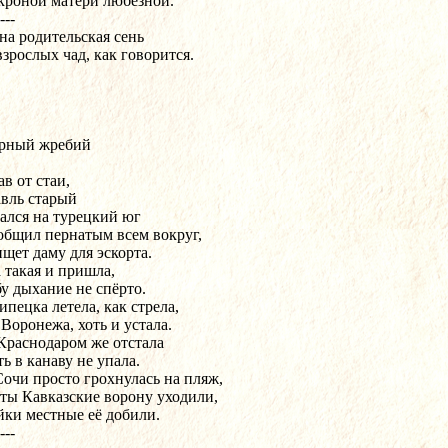
кроной матери любезной.
---
на родительская сень
взрослых чад, как говорится.
рный жребий
в от стаи,
вль старый
ался на турецкий юг
общил пернатым всем вокруг,
ищет даму для эскорта.
 такая и пришла,
бу дыхание не спёрто.
ипецка летела, как стрела,
 Воронежа, хоть и устала.
Краснодаром же отстала
ь в канаву не упала.
Сочи просто грохнулась на пляж,
ты Кавказские ворону уходили,
йки местные её добили.
---