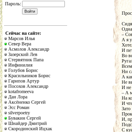
Пароль:
Прос
Сидя
Одна
Сейчас на сайте:
– Со
Марсов Илья
А я 
Север Вера
Хотел
Асмолов Александр
И пет
Зазерский Лев
Во в
Стервятник Папа
Ругал
Инфинилия
Всем
Голубов Борис
Ни сл
Красильников Борис
А ка
Гарипов Артур
Не в
Посохов Александр
И не
kotafromeeva
– А м
Дан Лора
На к
Аксёненко Сергей
И что
Эсс Роман
Зато 
silverpoetry
Прок
Бувакин Сергей
И, пр
Шнайдер Дмитрий
Подс
Скородинский Ицхак
С ку