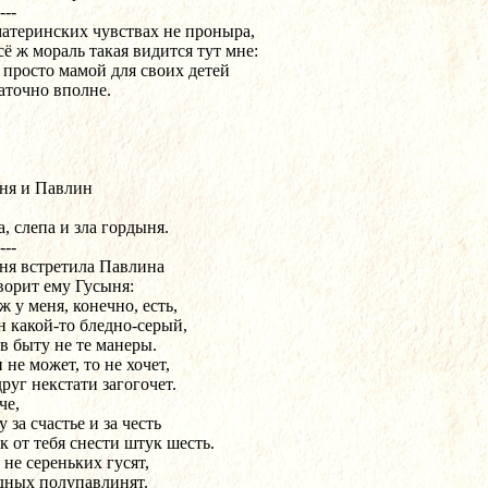
---
материнских чувствах не проныра,
сё ж мораль такая видится тут мне:
 просто мамой для своих детей
аточно вполне.
ня и Павлин
, слепа и зла гордыня.
---
ня встретила Павлина
ворит ему Гусыня:
 у меня, конечно, есть,
н какой-то бледно-серый,
 в быту не те манеры.
 не может, то не хочет,
руг некстати загогочет.
че,
 за счастье и за честь
к от тебя снести штук шесть.
 не сереньких гусят,
дных полупавлинят.