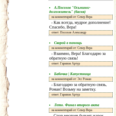
А.Посохов "Осьминог-
долгожитель" (басня)
на комментарий от: Север Вера
- Как всегда, мудрое дополнение!
Спасибо, Вера!
ответ: Посохов Александр
Скорой в помощь
на комментарий от: Север Вера
- Взаимно, Вера! Благодарю за
обратную связь!
ответ: Гарипов Артур
Бабочка | Капустница
на комментарий от: Эсс Роман
- Благодарю за обратную связь,
Роман! Возьму на заметку.
ответ: Гарипов Артур
Лето. Финал второго акта
на комментарий от: Север Вера
- Спор месяцев бывает жарок,