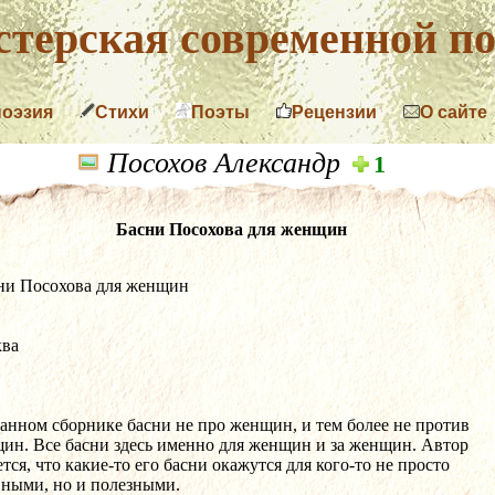
терская современной по
поэзия
Стихи
Поэты
Рецензии
О сайте
Посохов Александр
1
Басни Посохова для женщин
асни Посохова для женщин
ва
 данном сборнике басни не про женщин, и тем более не против 
ин. Все басни здесь именно для женщин и за женщин. Автор 
тся, что какие-то его басни окажутся для кого-то не просто 
вными, но и полезными. 