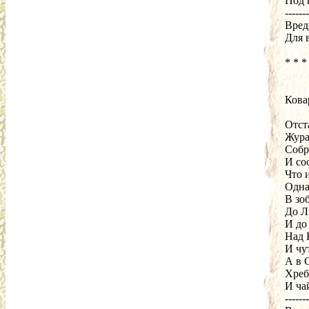
Под 
-------
Вред
Для 
* * *
Кова
Отста
Жура
Собр
И со
Что 
Одна
В зо
До Л
И до
Над 
И чут
А в 
Хреб
И ча
-------