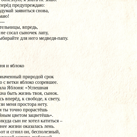
перёд предупреждаю:
здумай заявиться снова,
маю!
---
тельницы, впредь,
 не сосал сыночек лапу,
ыбирайте для него медведя-папу.
ня и яблоко
значенный природой срок
о с ветки яблоко созревшее.
ала Яблоня: «Успешная
на быть жизнь твоя, сынок.
ь вперёд, к свободе, к свету,
зи меня простора нету.
м ты точно прорастёшь
йным цветом зацветёшь».
икуда сын не хотел катиться –
нее жизни оказалась лень.
вот и сгнил он, бесполезный,