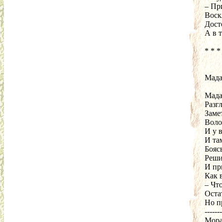
– При
Воск
Дост
А в т
* * *
Мада
Мада
Разг
Заме
Воло
И у 
И там
Бояс
Реши
И пр
Как 
– Что
Оста
Но п
-------
Мора