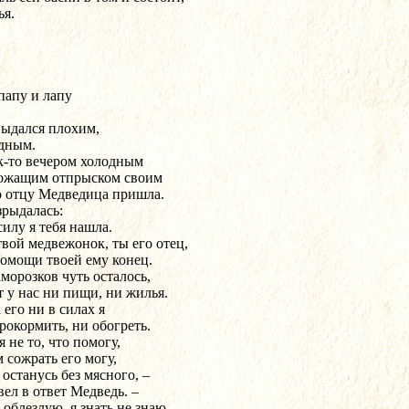
ья.
папу и лапу
выдался плохим,
дным.
к-то вечером холодным
ожащим отпрыском своим
о отцу Медведица пришла.
зрыдалась:
силу я тебя нашла.
твой медвежонок, ты его отец,
помощи твоей ему конец.
аморозков чуть осталось,
т у нас ни пищи, ни жилья.
 его ни в силах я
рокормить, ни обогреть.
я не то, что помогу,
 сожрать его могу,
 останусь без мясного, –
вел в ответ Медведь. –
 облезлую, я знать не знаю.