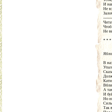
И на
Не в
Зало
-------
Чита
Чтоб
Не в
* * *
Ябло
В на
Упал
Сказ
Долж
Катис
Вбли
А та
И бу
Но н
Силь
Так 