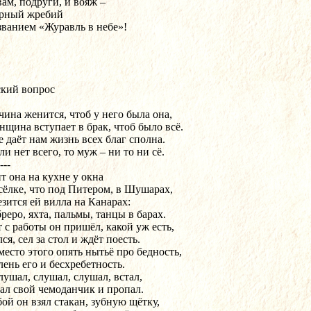
ам, подруги, и вояж – 
рный жребий
званием «Журавль в небе»!
кий вопрос
ина женится, чтоб у него была она,
нщина вступает в брак, чтоб было всё.
е даёт нам жизнь всех благ сполна.
ли нет всего, то муж – ни то ни сё.
---
т она на кухне у окна
сёлке, что под Питером, в Шушарах,
езится ей вилла на Канарах:
реро, яхта, пальмы, танцы в барах.
т с работы он пришёл, какой уж есть,
я, сел за стол и ждёт поесть.
место этого опять нытьё про бедность,
лень его и бесхребетность.
лушал, слушал, слушал, встал,
ал свой чемоданчик и пропал.
бой он взял стакан, зубную щётку,