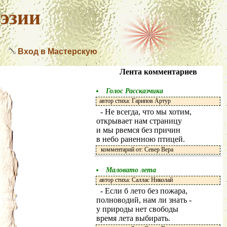
эзии
Вход в Мастерскую
Лента комментариев
Голос Рассказчика
автор стиха: Гарипов Артур
- Не всегда, что мы хотим,
открывает нам страницу
и мы рвемся без причин
в небо раненною птицей.
комментарий от: Север Вера
Маловато лета
автор стиха: Саллас Николай
- Если б лето без пожара,
полноводий, нам ли знать -
у природы нет свободы
время лета выбирать.