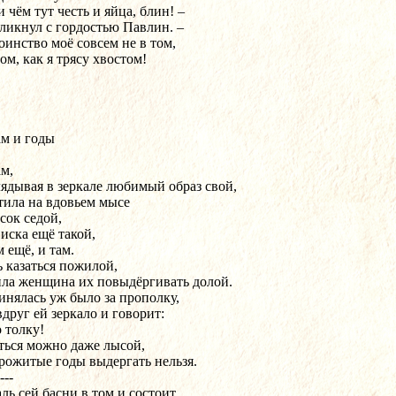
 чём тут честь и яйца, блин! –
ликнул с гордостью Павлин. –
оинство моё совсем не в том,
ом, как я трясу хвостом!
м и годы
м,
лядывая в зеркале любимый образ свой,
тила на вдовьем мысе
сок седой,
виска ещё такой,
 ещё, и там.
ь казаться пожилой,
ла женщина их повыдёргивать долой.
инялась уж было за прополку,
вдруг ей зеркало и говорит:
 толку!
ться можно даже лысой,
рожитые годы выдергать нельзя.
---
ль сей басни в том и состоит,