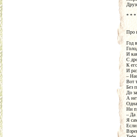
Друз
* * *
Про 
Год 
Голо
И ка
С др
К ег
И ра
– На
Вот 
Без 
До з
А не
Одна
Ни п
– Да 
Я сам
Если
Взре
Тебя,