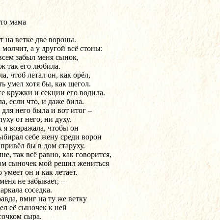
то мама
т на ветке две вороны.
 молчит, а у другой всё стоны:
всем забыл меня сынок,
уж так его любила.
а, чтоб летал он, как орёл,
ь умел хотя бы, как щегол.
се кружки и секции его водила.
а, если что, и даже била.
 для него была и вот итог –
уху от него, ни духу.
к я возражала, чтобы он
ыбирал себе жену среди ворон
 привёл бы в дом старуху.
не, так всё равно, как говорится,
ом сыночек мой решил жениться
 умеет он и как летает.
меня не забывает, –
аркала соседка.
авда, вмиг на ту же ветку
ел её сыночек к ней
сочком сыра.