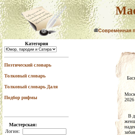
Мас
Современная 
Категория
Поэтический словарь
Толковый словарь
  Б
Толковый словарь Даля
Моск
Подбор рифмы
2026
   В
женщ
Мастерская:
надее
Логин:
заба