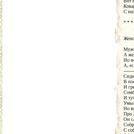
Вот в
Кова
С на
* * *
Женс
Мужч
А же
Но н
А, ес
-------
Сиди
В по
И гр
Сомб
И ту
Умылс
Но в
Про 
Он с
Собр
С со