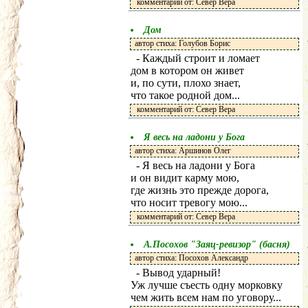
комментарий от: Север Вера
Дом
автор стиха: Голубов Борис
- Каждый строит и ломает
дом в котором он живет
и, по сути, плохо знает,
что такое родной дом...
комментарий от: Север Вера
Я весь на ладони у Бога
автор стиха: Аршинов Олег
- Я весь на ладони у Бога
и он видит карму мою,
где жизнь это прежде дорога,
что носит тревогу мою...
комментарий от: Север Вера
А.Посохов "Заяц-ревизор" (басня)
автор стиха: Посохов Александр
- Вывод ударный!
Уж лучше съесть одну морковку
чем жить всем нам по уговору...