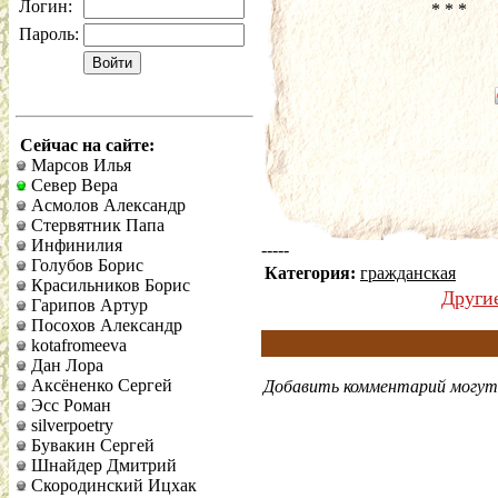
Логин:
* * *
Пароль:
Сейчас на сайте:
Марсов Илья
Север Вера
Асмолов Александр
Стервятник Папа
Инфинилия
-----
Голубов Борис
Категория:
гражданская
Красильников Борис
Други
Гарипов Артур
Посохов Александр
kotafromeeva
Дан Лора
Аксёненко Сергей
Добавить комментарий могут 
Эсс Роман
silverpoetry
Бувакин Сергей
Шнайдер Дмитрий
Скородинский Ицхак