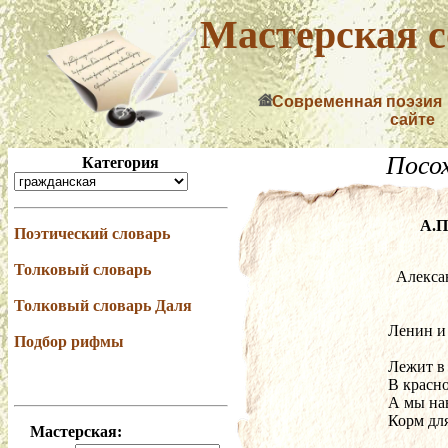
Мастерская с
Современная поэзия
сайте
Посо
Категория
А.П
Поэтический словарь
Толковый словарь
  Алекс
Толковый словарь Даля
Ленин и
Подбор рифмы
Лежит в 
В красн
А мы нав
Корм дл
Мастерская: