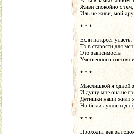
А ты в замызганном 
Живи спокойно с тем, 
Иль не живи, мой дру
* * *
Если на крест упасть,
То в старости для мен
Это зависимость
Умственного состояни
* * *
Мыслишкой я одной з
И душу мне она не гр
Детишки наши жили 
Но были лучше и доб
* * *
Проходит век за годо