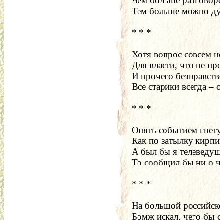
Чем больше разговоро
Тем больше можно дум
* * *
Хотя вопрос совсем не
Для власти, что не пр
И прочего безнравств
Все старики всегда – 
* * *
Опять событием гнет
Как по затылку кирпи
А был бы я телеведу
То сообщил бы ни о ч
* * *
На большой российск
Бомж искал, чего бы с