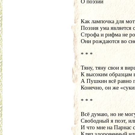
О поэзии
Как лампочка для мот
Поэзия ума является 
Строфа и рифма не ро
Они рождаются во сне
* * *
Тяну, тяну свои я ви
К высоким образцам 
А Пушкин всё равно 
Конечно, он же «суки
* * *
Всё думаю, но не мог
Свободный я поэт, ил
И что мне на Парнас с
Кляп здоровенный ил