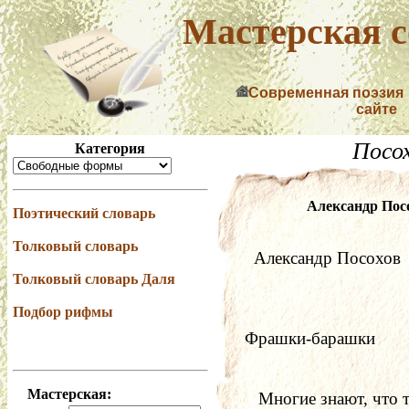
Мастерская с
Современная поэзия
сайте
Посо
Категория
Александр Пос
Поэтический словарь
Толковый словарь
  Александр Посохов
Толковый словарь Даля
Подбор рифмы
Фрашки-барашки
Мастерская:
   Многие знают, что т