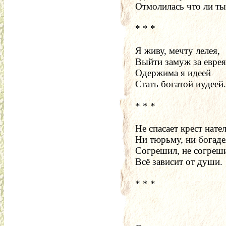
Отмолилась что ли ты
* * *
Я живу, мечту лелея,
Выйти замуж за еврея
Одержима я идеей
Стать богатой иудеей.
* * *
Не спасает крест нат
Ни тюрьму, ни богад
Согрешил, не согреш
Всё зависит от души.
* * *