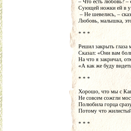
– Что есть любовь? –
Сующей ножки ей в у
 – Не шевелись, – ск
Любовь, малышка, это
* * *
Решил закрыть глаза 
Сказал: «Они вам бо
На что я закричал, от
«А как же буду видеть
* * *
Хорошо, что мы с Ка
Не совсем сожгли мос
Полюбила горца сразу
Потому что жилистый
* * *