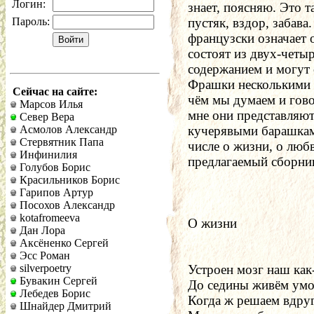
Логин:
знает, поясняю. Это т
Пароль:
пустяк, вздор, забава
французски означает 
состоят из двух-четы
содержанием и могут 
Фрашки несколькими с
Сейчас на сайте:
чём мы думаем и гово
Марсов Илья
мне они представляют
Север Вера
Асмолов Александр
кучерявыми барашками
Стервятник Папа
числе о жизни, о любви
Инфинилия
предлагаемый сборник
Голубов Борис
Красильников Борис
Гарипов Артур
Посохов Александр
kotafromeeva
О жизни
Дан Лора
Аксёненко Сергей
Эсс Роман
silverpoetry
Устроен мозг наш как
Бувакин Сергей
До седины живём умо
Лебедев Борис
Когда ж решаем вдруг 
Шнайдер Дмитрий