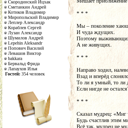
Мешает приближение 
Скородинский Ицхак
Сметанкин Андрей
Котиков Владимир
* * *
Миропольский Владимир
Леплер Александр
Мы – поколение хающ
Кораблев Сергей
И чуда ждущих.
Лузан Александр
Шумилов Андрей
Поэтому выживающи
Lepehin Aleksandr
А не живущих.
Попович Василий
Левашов Виктор
* * *  
bakkara
Бервальд Фрида
Лапаухов Илья
Направо ходил, налев
Гостей:
354 человек
Взад и вперёд слонялс
То ли я умный, то ли 
Если нигде не остался
* * *
Сказал мудрец: «Миг 
Будь счастлив этим м
Всё так, мудрец не му