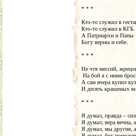
* * *
Кто-то служил в геста
Кто-то служил в КГБ.
А Патриархи и Папы
Богу верны и себе.
* * *
Не чтя мессий, жрецо
 На бой я с ними брос
А сам вчера купил ку
И десять крашеных яи
* * *
Я думал, правда – сила
Я думал, вера вечна, 
Я думал, мы другие, а
Я думал, бог поможет,