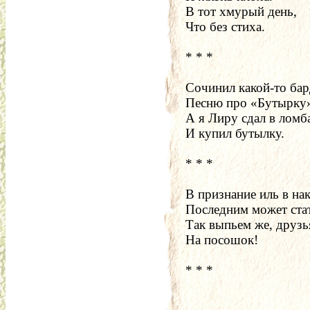
В тот хмурый день,
Что без стиха.
* * *
Сочинил какой-то бар
Песню про «Бутырку
А я Лиру сдал в ломб
И купил бутылку.
* * *
В признание иль в на
Последним может ста
Так выпьем же, друзья
На посошок!
* * *