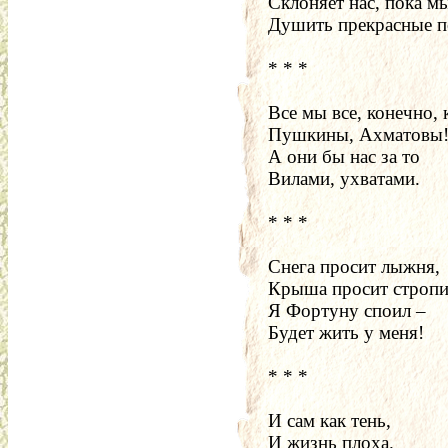
Склоняет нас, пока м
Душить прекрасные 
* * *
Все мы все, конечно, 
Пушкины, Ахматовы
А они бы нас за то  
Вилами, ухватами.
* * *
Снега просит лыжня,
Крыша просит стропи
Я Фортуну споил – 
Будет жить у меня!
* * *
И сам как тень,
И жизнь плоха.