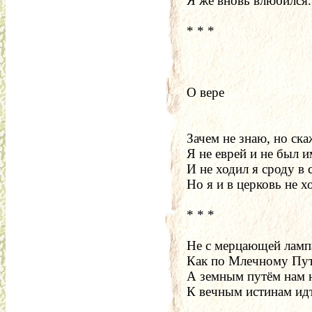
Я же вновь влюбился.
* * *
О вере
Зачем не знаю, но ска
Я не еврей и не был и
И не ходил я сроду в 
Но я и в церковь не х
* * *
Не с мерцающей ламп
Как по Млечному Пут
А земным путём нам 
К вечным истинам ид