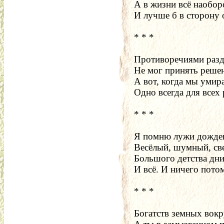
А в жизни всё наобор
И лучше б в сторону 
* * *
Противоречиями раз
Не мог принять реше
А вот, когда мы умир
Одно всегда для всех 
* * *
Я помню лужи дожде
Весёлый, шумный, св
Большого детства дн
И всё. И ничего пото
* * *
Богатств земных вокру