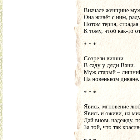
Вначале женщине муж
Она живёт с ним, раду
Потом терпя, страдая
К тому, чтоб как-то о
* * * 
Созрели вишни
В саду у дяди Вани.
Муж старый – лишни
На новеньком диване.
* * *
Явись, мгновение люб
Явись и оживи, на ми
Дай вновь надежду, п
За той, что так красив