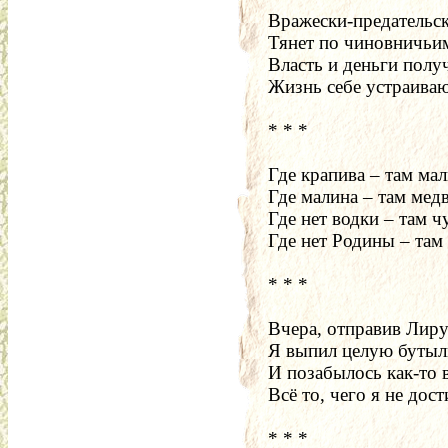
Вражески-предательск
Тянет по чиновничьим
Власть и деньги полу
Жизнь себе устраиваю
* * *
Где крапива – там мал
Где малина – там медв
Где нет водки – там ч
Где нет Родины – там 
* * *
Вчера, отправив Лиру
Я выпил целую бутыл
И позабылось как-то 
Всё то, чего я не дост
* * *