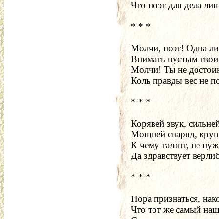
Что поэт для дела ли
* * *
Молчи, поэт! Одна ли
Внимать пустым твои
Молчи! Ты не достоин
Коль правды вес не п
* * *
Корявей звук, сильней
Мощней снаряд, круп
К чему талант, не нуж
Да здравствует верли
* * *
Пора признаться, нак
Что тот же самый на