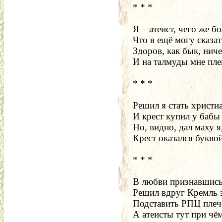
* * *
Я – атеист, чего же бо
Что я ещё могу сказат
Здоров, как бык, ниче
И на талмуды мне пле
* * *
Решил я стать христи
И крест купил у бабы
Но, видно, дал маху я
Крест оказался букво
* * *
В любви признавшись
Решил вдруг Кремль 
Подставить РПЦ плеч
А атеисты тут при чё