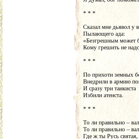
* * *
Сказал мне дьявол у 
Пылающего ада:
«Безгрешным может б
Кому грешить не надо
* * *
По прихоти земных б
Внедрили в армию по
И сразу три танкиста
Избили атеиста.
* * *
То ли правильно – ва
То ли правильно – ва
Где ж ты Русь святая,