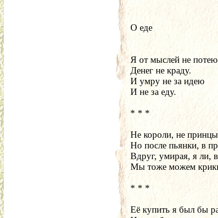
О еде
Я от мыслей не потею
Денег не краду.
И умру не за идею
И не за еду.
* * *
Не короли, не принцы
Но после пьянки, в п
Вдруг, умирая, я ли, 
Мы тоже можем крикн
* * *
Её купить я был бы р