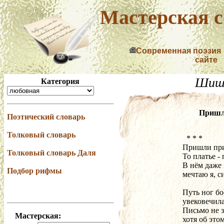
Мастерская с
Современная поэзия
сайте
Шиш
Категория
Пришли
Поэтический словарь
Толковый словарь
  * * *
Пришли прив
Толковый словарь Даля
То платье -
В нём даже 
Подбор рифмы
мечтаю я, с
Путь ног бо
увековечил
Письмо не з
Мастерская:
хотя об это