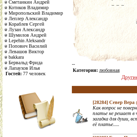
Сметанкин Андрей
_  _  _
Котиков Владимир
Миропольский Владимир
Леплер Александр
Кораблев Сергей
Лузан Александр
Шумилов Андрей
Lepehin Aleksandr
Попович Василий
Левашов Виктор
bakkara
Бервальд Фрида
--
Лапаухов Илья
Категория:
любовная
Гостей:
77 человек
Други
[28284]
Север Вера
Как вопрос не поверн
платье не решает в 
загадка для души, в
её платье.....