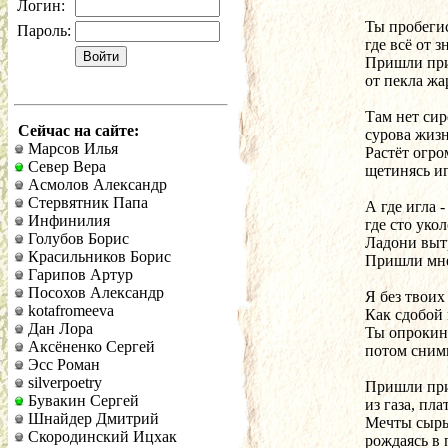
Логин:
Ты пробеги
Пароль:
где всё от з
Пришли при
от пекла жа
Там нет сир
Сейчас на сайте:
сурова жизн
Марсов Илья
Растёт огро
Север Вера
щетинясь иг
Асмолов Александр
Стервятник Папа
А где игла -
Инфинилия
где сто уко
Голубов Борис
Ладони вытр
Красильников Борис
Пришли мне
Гарипов Артур
Посохов Александр
Я без твоих
kotafromeeva
Как сдобой 
Дан Лора
Ты опрокинь
Аксёненко Сергей
потом сним
Эсс Роман
silverpoetry
Пришли прив
Бувакин Сергей
из газа, пла
Шнайдер Дмитрий
Мечты сыры
Скородинский Ицхак
рождаясь в 