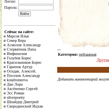
Логин:
Пароль:
Сейчас на сайте:
Марсов Илья
Север Вера
Асмолов Александр
Стервятник Папа
---
Инфинилия
Категория:
пейзажная
Голубов Борис
Други
Красильников Борис
Гарипов Артур
Осидак. Алексей.
Посохов Александр
Добавить комментарий могут 
kotafromeeva
Дан Лора
Аксёненко Сергей
Эсс Роман
silverpoetry
Шнайдер Дмитрий
Скородинский Ицхак