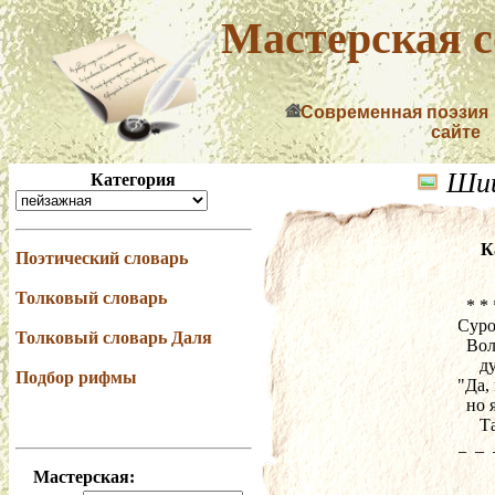
Мастерская с
Современная поэзия
сайте
Шиш
Категория
К
Поэтический словарь
Толковый словарь
  * *
Суро
Толковый словарь Даля
  Во
     
Подбор рифмы
"Да,
  но
     
_  _ 
Мастерская: