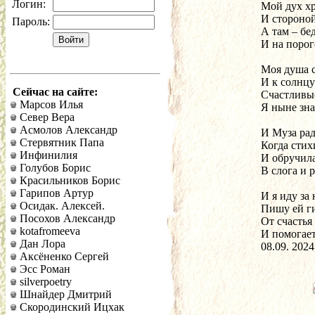
Логин:
Мой дух хр
И стороной
Пароль:
А там – бед
И на порог
Моя душа с
И к солнцу
Сейчас на сайте:
Счастливые
Марсов Илья
Я ныне зна
Север Вера
Асмолов Александр
И Муза рад
Стервятник Папа
Когда стих
Инфинилия
И обручила
Голубов Борис
В слога и 
Красильников Борис
Гарипов Артур
И я иду за 
Осидак. Алексей.
Пишу ей г
Посохов Александр
От счастья 
kotafromeeva
И помогает
Дан Лора
08.09. 2024
Аксёненко Сергей
Эсс Роман
silverpoetry
Шнайдер Дмитрий
Скородинский Ицхак