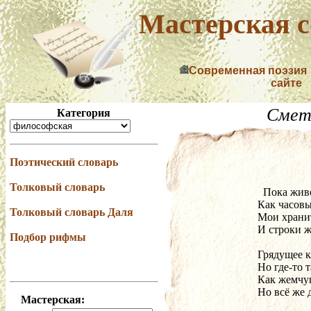
Мастерская с
Современная поэзия
сайте
Смет
Категория
Поэтический словарь
Толковый словарь
  Пока жи
Как часовы
Толковый словарь Даля
Мои храни
И строки 
Подбор рифмы
Грядущее к
Но где-то 
Как жемчуг
Но всё же 
Мастерская: