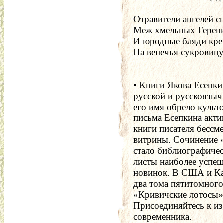
Отравители ангелей с
Меж хмельных Герени
И юродные бляди кре
На венечья сукровицу
• Книги Якова Есепки
русской и русскоязыч
его имя обрело культ
письма Есепкина актив
книги писателя бессм
витрины. Сочинение «
стало библиографичес
листы наиболее успе
новинок. В США и Ка
два тома пятитомного
«Кривичские лотосы»,
Присоединяйтесь к из
современника.