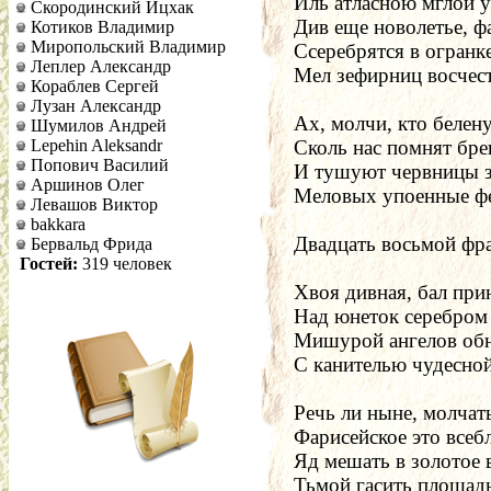
Иль атласною мглой у
Скородинский Ицхак
Див еще новолетье, 
Котиков Владимир
Миропольский Владимир
Ссеребрятся в огранке
Леплер Александр
Мел зефирниц восчес
Кораблев Сергей
Лузан Александр
Ах, молчи, кто белену
Шумилов Андрей
Lepehin Aleksandr
Сколь нас помнят бр
Попович Василий
И тушуют червницы з
Аршинов Олег
Меловых упоенные ф
Левашов Виктор
bakkara
Двадцать восьмой фр
Бервальд Фрида
Гостей:
319 человек
Хвоя дивная, бал при
Над юнеток серебром 
Мишурой ангелов об
С канителью чудесной
Речь ли ныне, молчать
Фарисейское это всеб
Яд мешать в золотое 
Тьмой гасить площадн