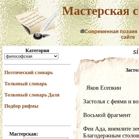
Мастерская с
Современная поэзия
сайте
s
Категория
Засто
Поэтический словарь
Толковый словарь
  Яков Есепкин
Толковый словарь Даля
Застолья с феями и в
Подбор рифмы
Восьмой фрагмент
Феи Ада, внемлите з
Мастерская:
Благодержным столов