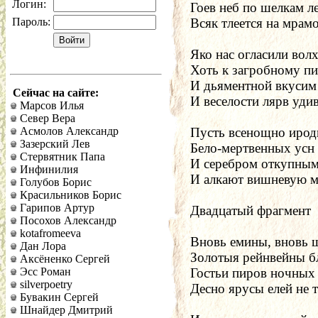
Логин:
Гоев неб по шелкам л
Пароль:
Всяк тлеется на мрам
Яко нас огласили вол
Хоть к загробному пи
И дьяментной вкусим
Сейчас на сайте:
И веселости лярв уди
Марсов Илья
Север Вера
Асмолов Александр
Пусть всенощно ирод
Зазерский Лев
Бело-мертвенных усн 
Стервятник Папа
И серебром откупным 
Инфинилия
И алкают вишневую м
Голубов Борис
Красильников Борис
Гарипов Артур
Двадцатый фрагмент
Посохов Александр
kotafromeeva
Вновь емины, вновь 
Дан Лора
Золотыя рейнвейны б
Аксёненко Сергей
Эсс Роман
Гостьи пиров ночных 
silverpoetry
Десно ярусы елей не т
Бувакин Сергей
Шнайдер Дмитрий