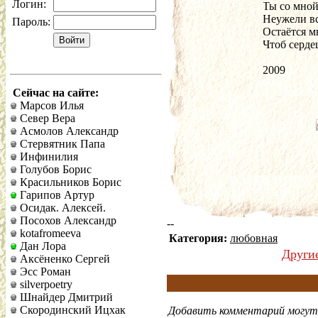
Логин:
Ты со мной
Неужели вс
Пароль:
Остаётся м
Чтоб серде
2009
Сейчас на сайте:
Марсов Илья
Север Вера
Асмолов Александр
Стервятник Папа
Инфинилия
Голубов Борис
Красильников Борис
Гарипов Артур
Осидак. Алексей.
Посохов Александр
--
kotafromeeva
Категория:
любовная
Дан Лора
Други
Аксёненко Сергей
Эсс Роман
silverpoetry
Шнайдер Дмитрий
Скородинский Ицхак
Добавить комментарий могут 