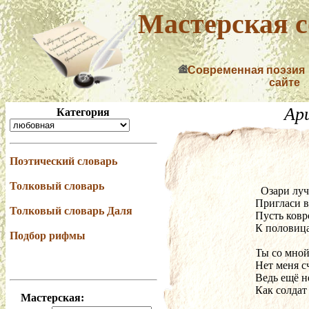
Мастерская с
Современная поэзия
сайте
Ар
Категория
Поэтический словарь
Толковый словарь
  Озари л
Пригласи в
Толковый словарь Даля
Пусть ковр
К половица
Подбор рифмы
Ты со мной
Нет меня с
Ведь ещё н
Как солдат
Мастерская: