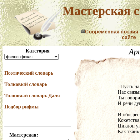
Мастерская с
Современная поэзия
сайте
Ар
Категория
Поэтический словарь
Толковый словарь
  Пусть 
Нас связыв
Толковый словарь Даля
Ты говор
И речи ду
Подбор рифмы
И обогре
Кокетства
Циклон уп
Как ткань
Мастерская: