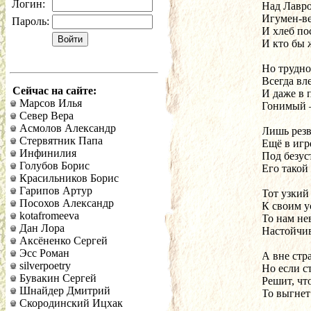
Логин:
Над Лавро
Игумен-ве
Пароль:
И хлеб по
И кто бы 
Но трудно
Всегда вл
Сейчас на сайте:
И даже в 
Марсов Илья
Гонимый —
Север Вера
Асмолов Александр
Лишь резв
Стервятник Папа
Ещё в игре
Инфинилия
Под безу
Голубов Борис
Его такой
Красильников Борис
Гарипов Артур
Тот узкий
Посохов Александр
К своим у
kotafromeeva
То нам не
Дан Лора
Настойчив
Аксёненко Сергей
Эсс Роман
А вне стр
silverpoetry
Но если с
Бувакин Сергей
Решит, чт
Шнайдер Дмитрий
То выгнет
Скородинский Ицхак