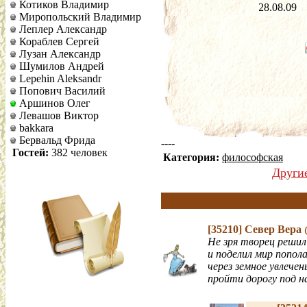
Котиков Владимир
28.08.09
Миропольский Владимир
Леплер Александр
Кораблев Сергей
Лузан Александр
Шумилов Андрей
Lepehin Aleksandr
Попович Василий
Аршинов Олег
Левашов Виктор
bakkara
Бервальд Фрида
----
Гостей:
382 человек
Категория:
философская
Други
[35210]
Север Вера
Не зря творец решил
и поделил мир попол
через земное увлечен
пройти дорогу под н