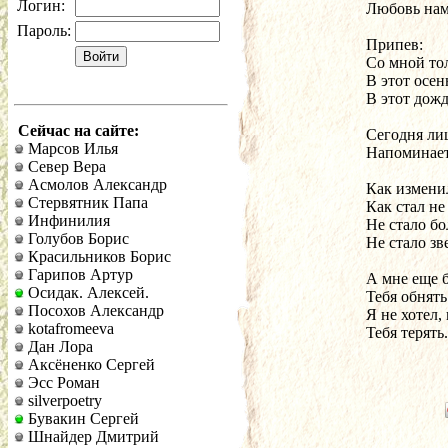
Логин:
Любовь нам
Пароль:
Припев:
Со мной то
В этот осен
В этот дож
Сейчас на сайте:
Сегодня ли
Марсов Илья
Напоминает 
Север Вера
Асмолов Александр
Как изменил
Стервятник Папа
Как стал не
Инфинилия
Не стало бо
Голубов Борис
Не стало зв
Красильников Борис
Гарипов Артур
А мне еще б
Осидак. Алексей.
Тебя обнять
Посохов Александр
Я не хотел,
kotafromeeva
Тебя терять.
Дан Лора
Аксёненко Сергей
Эсс Роман
silverpoetry
Бувакин Сергей
Шнайдер Дмитрий