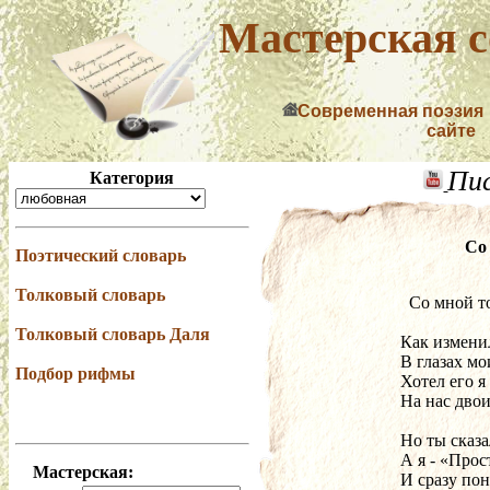
Мастерская с
Современная поэзия
сайте
Пи
Категория
Со
Поэтический словарь
Толковый словарь
  Со мной 
Толковый словарь Даля
Как изменил
В глазах мо
Подбор рифмы
Хотел его я
На нас двои
Но ты сказ
А я - «Прос
Мастерская:
И сразу поня