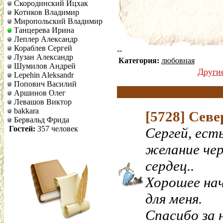
Скородинский Ицхак
Котиков Владимир
Миропольский Владимир
Танцерева Ирина
Леплер Александр
Кораблев Сергей
--
Лузан Александр
Категория:
любовная
Шумилов Андрей
Други
Lepehin Aleksandr
Попович Василий
Аршинов Олег
Левашов Виктор
bakkara
[5728]
Севе
Бервальд Фрида
Гостей:
357 человек
Сергей, ест
желание чер
сердец..
Хорошее нач
для меня.
Спасибо за 