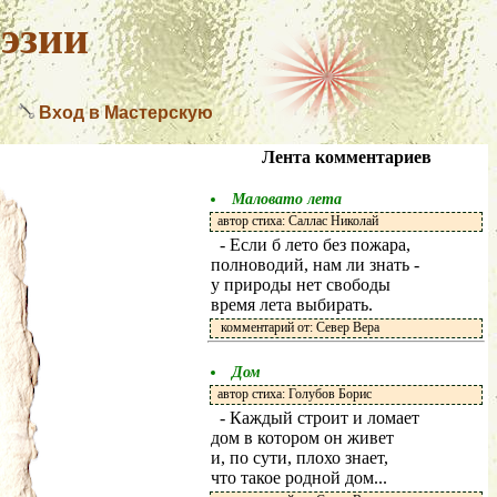
эзии
Вход в Мастерскую
Лента комментариев
Маловато лета
автор стиха: Саллас Николай
- Если б лето без пожара,
полноводий, нам ли знать -
у природы нет свободы
время лета выбирать.
комментарий от: Север Вера
Дом
автор стиха: Голубов Борис
- Каждый строит и ломает
дом в котором он живет
и, по сути, плохо знает,
что такое родной дом...