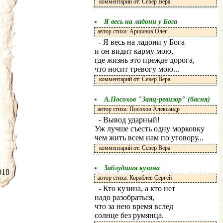
комментарий от: Север Вера
Я весь на ладони у Бога
автор стиха: Аршинов Олег
- Я весь на ладони у Бога
и он видит карму мою,
где жизнь это прежде дорога,
что носит тревогу мою...
комментарий от: Север Вера
А.Посохов "Заяц-ревизор" (басня)
автор стиха: Посохов Александр
- Вывод ударный!
Уж лучше съесть одну морковку
чем жить всем нам по уговору...
комментарий от: Север Вера
Заблудшая кузина
.2018
автор стиха: Кораблев Сергей
- Кто кузина, а кто нет
надо разобраться,
что за нею время вслед
солнце без румянца.