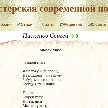
терская современной по
поэзия
Стихи
Поэты
Рецензии
О сайте
Пискунов Сергей
0
Закрой глаза
  Закрой глаза
Я не хочу и не прощу,
Не подходи – я не шучу,
Забудь меня и не звони.
Забуду я, ты извини.
Припев:
Закрой глаза.
Ни ты, ни я –
Мы не нужны,