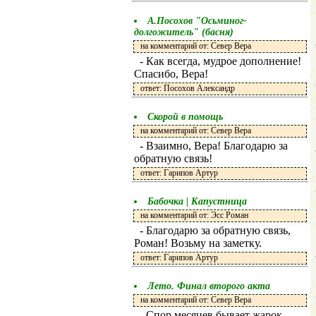
А.Посохов "Осьминог-
долгожитель" (басня)
на комментарий от: Север Вера
- Как всегда, мудрое дополнение!
Спасибо, Вера!
ответ: Посохов Александр
Скорой в помощь
на комментарий от: Север Вера
- Взаимно, Вера! Благодарю за
обратную связь!
ответ: Гарипов Артур
Бабочка | Капустница
на комментарий от: Эсс Роман
- Благодарю за обратную связь,
Роман! Возьму на заметку.
ответ: Гарипов Артур
Лето. Финал второго акта
на комментарий от: Север Вера
- Спор месяцев бывает жарок,