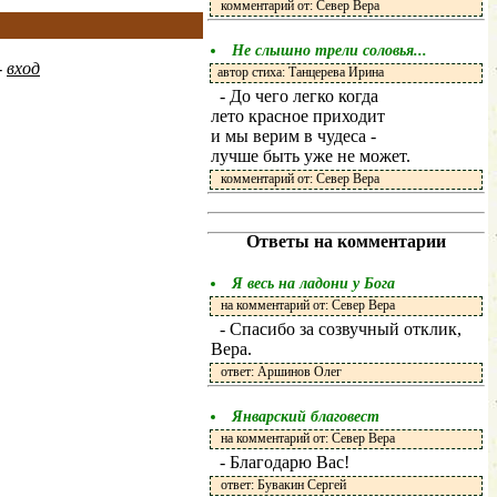
комментарий от: Север Вера
Не слышно трели соловья...
-
вход
автор стиха: Танцерева Ирина
- До чего легко когда
лето красное приходит
и мы верим в чудеса -
лучше быть уже не может.
комментарий от: Север Вера
Ответы на комментарии
Я весь на ладони у Бога
на комментарий от: Север Вера
- Спасибо за созвучный отклик,
Вера.
ответ: Аршинов Олег
Январский благовест
на комментарий от: Север Вера
- Благодарю Вас!
ответ: Бувакин Сергей