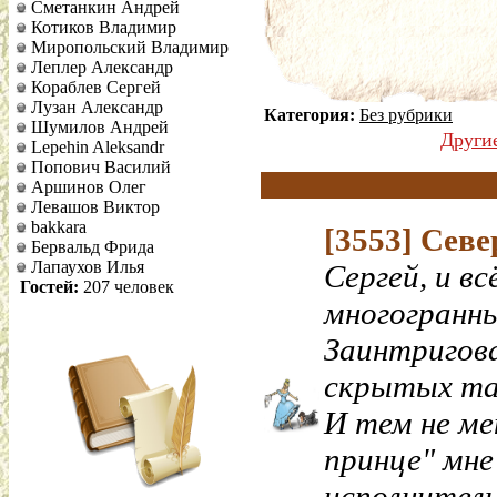
Сметанкин Андрей
Котиков Владимир
Миропольский Владимир
Леплер Александр
Кораблев Сергей
Лузан Александр
Категория:
Без рубрики
Шумилов Андрей
Други
Lepehin Aleksandr
Попович Василий
Аршинов Олег
Левашов Виктор
bakkara
[3553]
Севе
Бервальд Фрида
Лапаухов Илья
Сергей, и вс
Гостей:
207 человек
многогранны
Заинтригова
скрытых та
И тем не ме
принце" мне
исполнитель