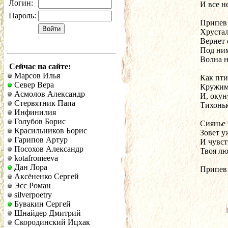
Логин:
И все н
Пароль:
Припев
Хрустал
Вернет 
Под ним
Волна н
Сейчас на сайте:
Марсов Илья
Как пти
Север Вера
Кружимс
Асмолов Александр
И, окун
Стервятник Папа
Тихоньк
Инфинилия
Голубов Борис
Сиянье 
Красильников Борис
Зовет у
Гарипов Артур
И чувст
Посохов Александр
Твоя лю
kotafromeeva
Дан Лора
Припев
Аксёненко Сергей
Эсс Роман
silverpoetry
Бувакин Сергей
Шнайдер Дмитрий
Скородинский Ицхак