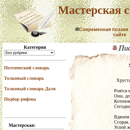
Мастерская с
Современная поэзия
сайте
Пи
Категория
Поэтический словарь
Толковый словарь
  Хрус
Толковый словарь Даля
Роятся 
Они, де
Подбор рифмы
Котенок
Сегодня
Вдвоем 
Сгорая,
Мастерская:
Успей ж