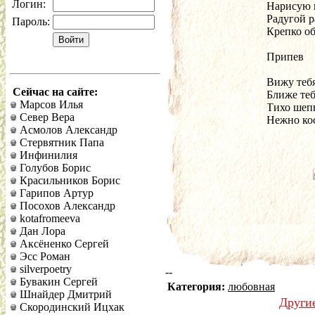
Логин:
Нарисую 
Радугой 
Пароль:
Крепко о
Припев
Вижу тебя
Сейчас на сайте:
Ближе теб
Марсов Илья
Тихо шеп
Север Вера
Нежно ко
Асмолов Александр
Стервятник Папа
Инфинилия
Голубов Борис
Красильников Борис
Гарипов Артур
Посохов Александр
kotafromeeva
Дан Лора
Аксёненко Сергей
Эсс Роман
silverpoetry
--
Бувакин Сергей
Категория:
любовная
Шнайдер Дмитрий
Други
Скородинский Ицхак