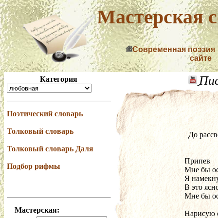
Мастерская с
Современная поэзия
сайте
Пи
Категория
Поэтический словарь
Толковый словарь
  До расс
Толковый словарь Даля
Припев
Подбор рифмы
Мне бы ос
Я намекну
В это ясн
Мне бы ос
Мастерская:
Нарисую с