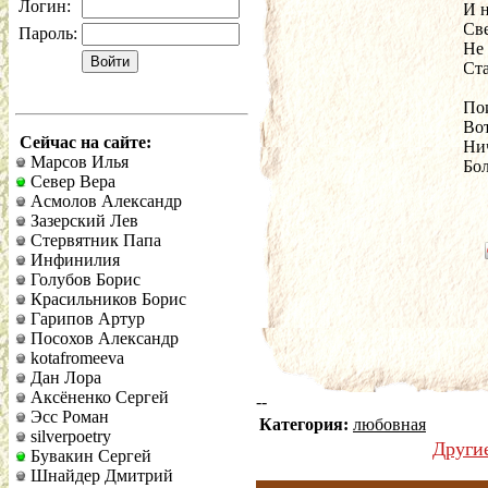
Логин:
И н
Св
Пароль:
Не 
Ст
По
Вот
Сейчас на сайте:
Нич
Марсов Илья
Бол
Север Вера
Асмолов Александр
Зазерский Лев
Стервятник Папа
Инфинилия
Голубов Борис
Красильников Борис
Гарипов Артур
Посохов Александр
kotafromeeva
Дан Лора
Аксёненко Сергей
--
Эсс Роман
Категория:
любовная
silverpoetry
Други
Бувакин Сергей
Шнайдер Дмитрий