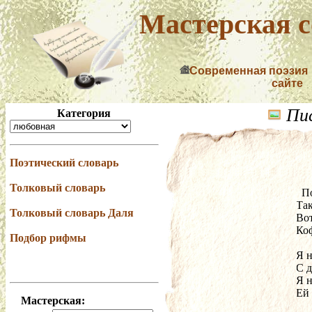
Мастерская с
Современная поэзия
сайте
Пис
Категория
Поэтический словарь
Толковый словарь
  
Так
Толковый словарь Даля
Вот
Ко
Подбор рифмы
Я н
С д
Я н
Ей
Мастерская: