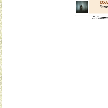
[353
Заме
Добавить