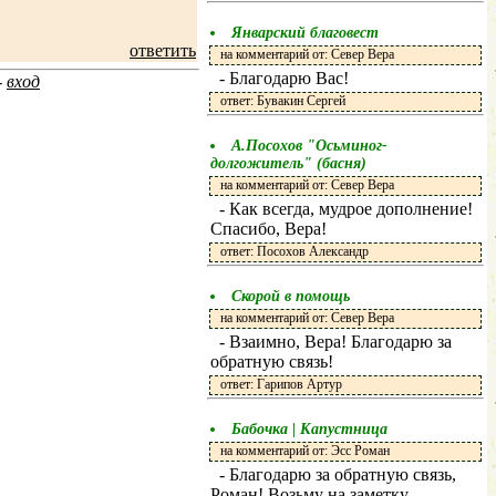
Январский благовест
ответить
на комментарий от: Север Вера
- Благодарю Вас!
-
вход
ответ: Бувакин Сергей
А.Посохов "Осьминог-
долгожитель" (басня)
на комментарий от: Север Вера
- Как всегда, мудрое дополнение!
Спасибо, Вера!
ответ: Посохов Александр
Скорой в помощь
на комментарий от: Север Вера
- Взаимно, Вера! Благодарю за
обратную связь!
ответ: Гарипов Артур
Бабочка | Капустница
на комментарий от: Эсс Роман
- Благодарю за обратную связь,
Роман! Возьму на заметку.