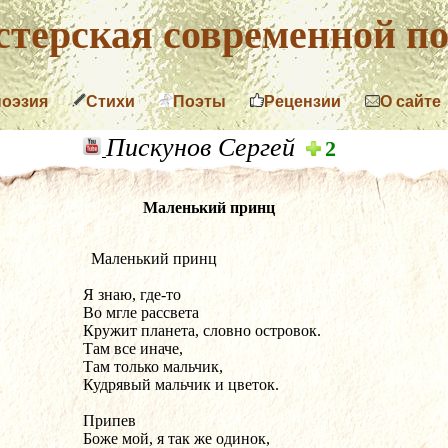
терская современной по
поэзия
Стихи
Поэты
Рецензии
О сайте
Пискунов Сергей
2
Маленький принц
  Маленький принц
Я знаю, где-то
Во мгле рассвета
Кружит планета, словно островок.
Там все иначе,
Там только мальчик,
Кудрявый мальчик и цветок.
Припев
Боже мой, я так же одинок, 