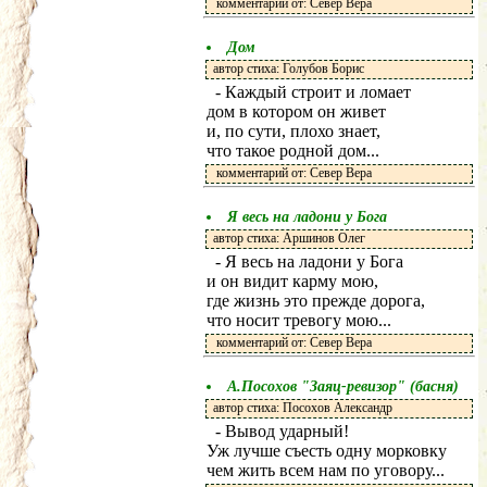
комментарий от: Север Вера
Дом
автор стиха: Голубов Борис
- Каждый строит и ломает
дом в котором он живет
и, по сути, плохо знает,
что такое родной дом...
комментарий от: Север Вера
Я весь на ладони у Бога
автор стиха: Аршинов Олег
- Я весь на ладони у Бога
и он видит карму мою,
где жизнь это прежде дорога,
что носит тревогу мою...
комментарий от: Север Вера
А.Посохов "Заяц-ревизор" (басня)
автор стиха: Посохов Александр
- Вывод ударный!
Уж лучше съесть одну морковку
чем жить всем нам по уговору...