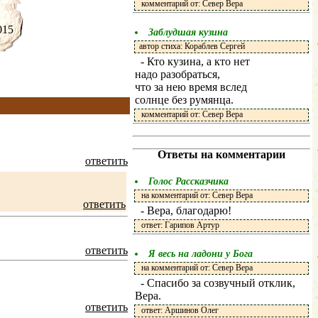
комментарий от: Север Вера
.2015
Заблудшая кузина
автор стиха: Кораблев Сергей
- Кто кузина, а кто нет
надо разобраться,
что за нею время вслед
солнце без румянца.
комментарий от: Север Вера
Ответы на комментарии
ответить
Голос Рассказчика
на комментарий от: Север Вера
ответить
- Вера, благодарю!
ответ: Гарипов Артур
ответить
Я весь на ладони у Бога
на комментарий от: Север Вера
- Спасибо за созвучный отклик,
Вера.
ответить
ответ: Аршинов Олег