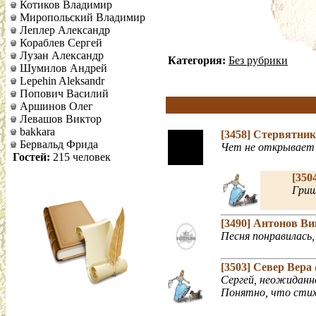
Котиков Владимир
Миропольский Владимир
Леплер Александр
Кораблев Сергей
Лузан Александр
Категория:
Без рубрики
Шумилов Андрей
Lepehin Aleksandr
Попович Василий
Аршинов Олег
Левашов Виктор
bakkara
[3458]
Стервятни
Бервальд Фрида
Чет не открывает 
Гостей:
215 человек
[350
Гриш
[3490]
Антонов В
Песня понравилась,
[3503]
Север Вера
Сергей, неожиданно
Понятно, что стих