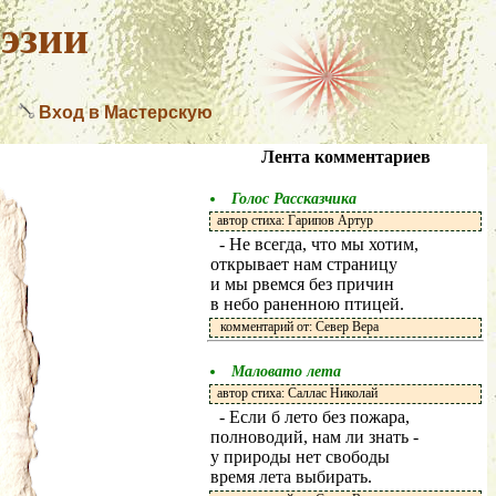
эзии
Вход в Мастерскую
Лента комментариев
Голос Рассказчика
автор стиха: Гарипов Артур
- Не всегда, что мы хотим,
открывает нам страницу
и мы рвемся без причин
в небо раненною птицей.
комментарий от: Север Вера
Маловато лета
автор стиха: Саллас Николай
- Если б лето без пожара,
полноводий, нам ли знать -
у природы нет свободы
время лета выбирать.