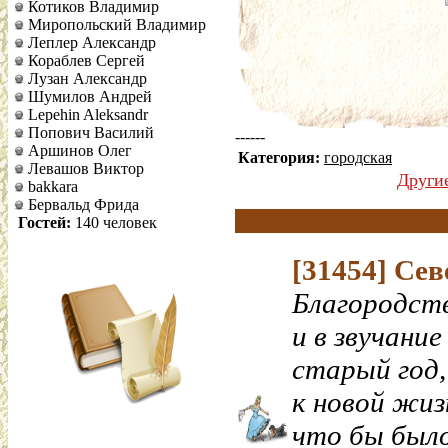
Котиков Владимир
Миропольский Владимир
Леплер Александр
Кораблев Сергей
Лузан Александр
Шумилов Андрей
Lepehin Aleksandr
Попович Василий
------
Аршинов Олег
Категория:
городская
Левашов Виктор
Други
bakkara
Бервальд Фрида
Гостей:
140 человек
[31454]
Сев
Благородств
и в звучание
старый год,
к новой жиз
что бы было