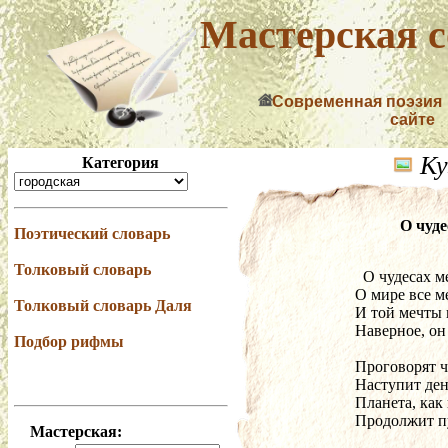
Мастерская с
Современная поэзия
сайте
Ку
Категория
О чуд
Поэтический словарь
Толковый словарь
  О чудесах 
О мире все м
Толковый словарь Даля
И той мечты
Наверное, он 
Подбор рифмы
Проговорят ч
Наступит ден
Планета, как
Продолжит пу
Мастерская: