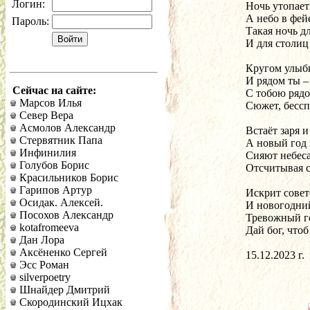
Логин:
Ночь утопает
А небо в фей
Пароль:
Такая ночь д
И для столиц
Кругом улыбк
И рядом ты –
Сейчас на сайте:
С тобою рядо
Марсов Илья
Сюжет, бессп
Север Вера
Асмолов Александр
Встаёт заря 
Стервятник Папа
А новый год 
Инфинилия
Сияют небеса
Голубов Борис
Отсчитывая с
Красильников Борис
Гарипов Артур
Искрит совет
Осидак. Алексей.
И новогодни
Посохов Александр
Тревожный г
kotafromeeva
Дай бог, что
Дан Лора
Аксёненко Сергей
15.12.2023 г.
Эсс Роман
silverpoetry
Шнайдер Дмитрий
Скородинский Ицхак