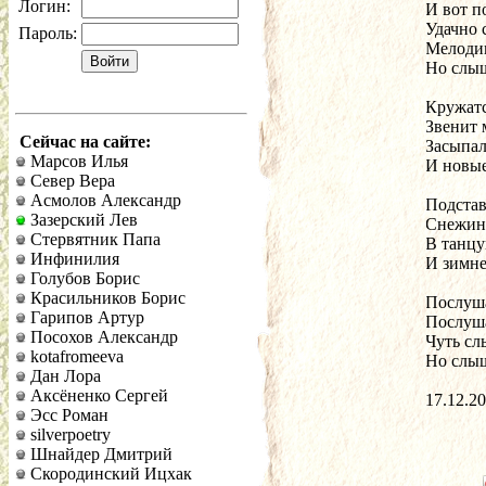
Логин:
И вот п
Удачно 
Пароль:
Мелоди
Но слыш
Кружатс
Звенит
Сейчас на сайте:
Засыпал
Марсов Илья
И новые
Север Вера
Асмолов Александр
Подстав
Зазерский Лев
Снежинк
Стервятник Папа
В танц
Инфинилия
И зимне
Голубов Борис
Красильников Борис
Послуша
Гарипов Артур
Послуш
Посохов Александр
Чуть сл
kotafromeeva
Но слыш
Дан Лора
Аксёненко Сергей
17.12.20
Эсс Роман
silverpoetry
Шнайдер Дмитрий
Скородинский Ицхак