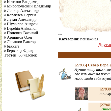
Котиков Владимир
Миропольский Владимир
Леплер Александр
Кораблев Сергей
Лузан Александр
Шумилов Андрей
Lepehin Aleksandr
Попович Василий
---
Аршинов Олег
Категория:
пейзажная
Левашов Виктор
Други
bakkara
Бервальд Фрида
Гостей:
68 человек
[27935]
Север Вера
Лучше нету того св
где нам ангелы поют
когда люди себе лгут
[2793
почем
[2794
Ответ 