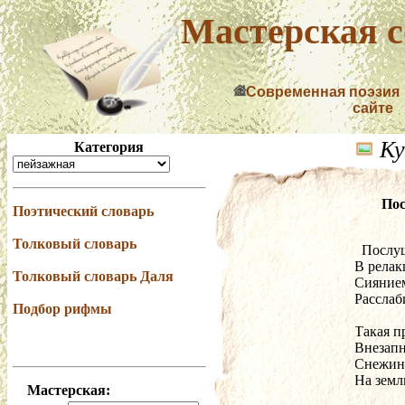
Мастерская с
Современная поэзия
сайте
Ку
Категория
Пос
Поэтический словарь
Толковый словарь
  Посл
В релак
Толковый словарь Даля
Сияние
Расслаб
Подбор рифмы
Такая п
Внезапн
Снежинк
На земл
Мастерская: