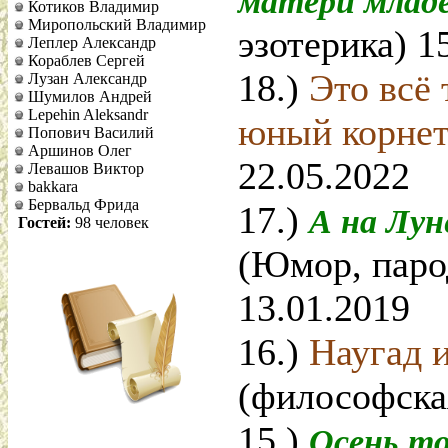
матери млад
Котиков Владимир
Миропольский Владимир
эзотерика) 1
Леплер Александр
Кораблев Сергей
18.)
Это всё 
Лузан Александр
Шумилов Андрей
Lepehin Aleksandr
юный корне
Попович Василий
Аршинов Олег
22.05.2022
Левашов Виктор
bakkara
Бервальд Фрида
17.)
А на Лун
Гостей:
98 человек
(Юмор, паро
13.01.2019
16.)
Наугад и
(философска
15.)
Осень т