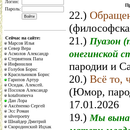
Логин:
Пр
Пароль:
22.)
Обращен
(философска
21.)
Сейчас на сайте:
Пуазон (
Марсов Илья
Север Вера
онегинской 
Асмолов Александр
Стервятник Папа
пародии и Са
Инфинилия
Голубов Борис
Красильников Борис
20.)
Всё то, 
Гарипов Артур
Осидак. Алексей.
(Юмор, паро
Посохов Александр
kotafromeeva
Дан Лора
17.01.2026
Аксёненко Сергей
Эсс Роман
19.)
Мы вына
silverpoetry
Шнайдер Дмитрий
Скородинский Ицхак