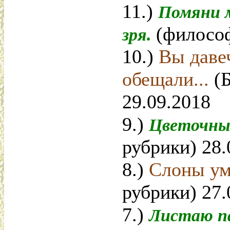
11.)
Помяни 
(философ
зря.
10.)
Вы даве
обещали...
(
29.09.2018
9.)
Цветочны
рубрики) 28.
8.)
Слоны ум
рубрики) 27.
7.)
Листаю па