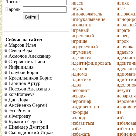
Логин:
иваси
ивняк
ивуль
игла
Пароль:
иглодержатель
иглокож
иглоукалывание
игнориро
игольник
игольны
играный
играть
игреневый
игрец
Сейчас на сайте:
игрище
игрок
Марсов Илья
игрушечный
игрушка
Север Вера
игуменья
идальго
Асмолов Александр
идеализм
идеалист
Стервятник Папа
идентифицировать
идентич
Инфинилия
идеолог
идеологи
Голубов Борис
идиома
идиомат
Красильников Борис
идиотизм
идиотск
Гарипов Артур
идол
идолопо
Посохов Александр
иеговист
иезуит
kotafromeeva
иерарх
иерархия
Дан Лора
иероглиф
иеромон
Аксёненко Сергей
иждивенство
иждивен
Эсс Роман
ижорцы
из
silverpoetry
из-под
изба
Бувакин Сергей
избавиться
избалов
Шнайдер Дмитрий
избач
избегать
Скородинский Ицхак
избежать
избиение