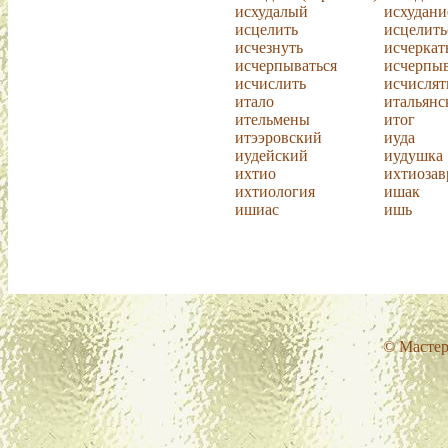
исхудалый
исхудани
исцелить
исцелить
исчезнуть
исчеркат
исчерпываться
исчерпы
исчислить
исчислят
итало
итальянс
ительмены
итог
итээровский
иуда
иудейский
иудушка
ихтио
ихтиозав
ихтиология
ишак
ишиас
ишь
© Мастер