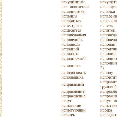
искушённый
искушат
исламоведение
исландс
испанистика
испанка
испанцы
испарени
испариться
испачкат
испестрить
испечь
исписаться
испитой
исповедальня
исповеда
исповедник
исповедо
исподволь
исподлич
исподний
исподти
исползать
исполин
исполнимый
исполнит
исполнит
исполнить
2)
исполосовать
исполу
испольщина
испортит
исправит
исправимый
трудовой
исправление
исправля
испражнение
испражня
испуг
испуган
испытание
испытан
испытующий
иссера
иссиня-
исследит