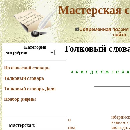
Мастерская с
Современная поэзия
сайте
Толковый слова
Категория
Поэтический словарь
А
Б
В
Г
Д
Е
Ё
Ж
З
И
Й
К
Толковый словарь
Толковый словарь Даля
Подбор рифмы
иберийск
и
кавказск
Мастерская:
ива
иван-да-