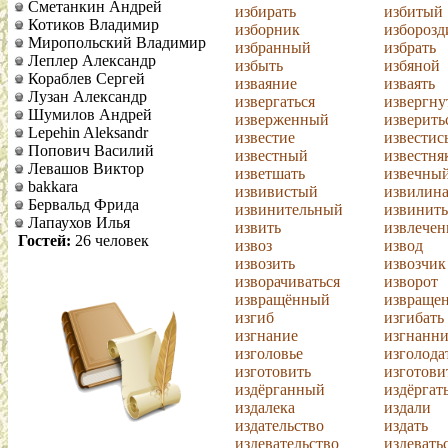
Сметанкин Андрей
избирать
избитый
Котиков Владимир
изборник
изборозд
Миропольский Владимир
избранный
избрать
Леплер Александр
избыть
избяной
Кораблев Сергей
изваяние
изваять
Лузан Александр
извергаться
извергну
Шумилов Андрей
изверженный
изверить
Lepehin Aleksandr
известие
известис
Попович Василий
известный
известня
Левашов Виктор
изветшать
извечны
bakkara
извивистый
извилин
Бервальд Фрида
извинительный
извинить
Лапаухов Илья
извить
извлечен
Гостей:
26 человек
извоз
извод
извозить
извозчик
изворачиваться
изворот
извращённый
извраще
изгиб
изгибать
изгнание
изгнанн
изголовье
изголода
изготовить
изготови
издёрганный
издёргат
издалека
издали
издательство
издать
издевательство
издевать