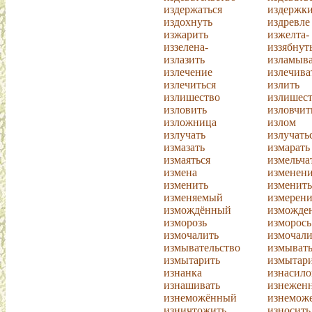
издержаться
издержк
издохнуть
издревле
изжарить
изжелта-
иззелена-
иззябнут
излазить
изламыва
излечение
излечива
излечиться
излить
излишество
излишест
изловить
изловчит
изложница
излом
излучать
излучать
измазать
измарать
измаяться
измельча
измена
изменен
изменить
изменить
изменяемый
измерени
измождённый
изможде
изморозь
изморось
измочалить
измочали
измывательство
измывать
измытарить
измытари
изнанка
изнасило
изнашивать
изнежен
изнеможённый
изнемож
изничтожить
износить