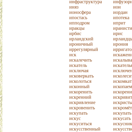
инфраструктура
инфузор
иняз
ион
ионосфера
иордан
ипостась
ипотека
ипподром
иприт
иракцы
иранисти
ирбис
ирис
ирландский
ирландц
ироничный
ирония
иррегулярный
ирригато
иск
искажен
искалечить
искалыва
искатель
искател
исключая
исключе
исковеркать
исколеси
исколоться
искомкат
исконный
ископае
искоренить
искорени
искренний
искривит
искривление
искрист
искровенить
искромё
искупать
искупать
искус
искусать
искуситься
искусни
искусственный
искусств