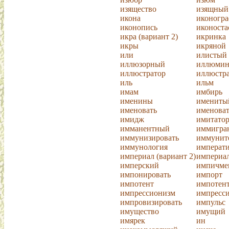
изящество
изящный
икона
иконогр
иконопись
иконоста
икра (вариант 2)
икринка
икры
икряной
или
илистый
иллюзорный
иллюмин
иллюстратор
иллюстр
иль
ильм
имам
имбирь
именины
имениты
именовать
именоват
имидж
имитато
имманентный
иммигра
иммунизировать
иммунит
иммунология
императ
империал (вариант 2)
империа
имперский
импичме
импонировать
импорт
импотент
импотен
импрессионизм
импресс
импровизировать
импульс
имущество
имущий
имярек
ин