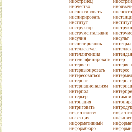
иностранец
иностра
иночество
иноязыч
инспектировать
инспекто
инспирировать
инстанц
институт
институт
инструктор
инструк
инструментальщик
инструм
инсулин
инсульт
инсценировщик
интеграл
интеллектуал
интелле
интеллигенция
интендан
интенсифицировать
интер
интервент
интерве
интервьюировать
интерес
интересоваться
интерме
интернат
интернат
интернационализм
интерна
интерпол
интерпре
интерьер
интимни
интонация
интониро
интриговать
интроду
инфантилизм
инфанти
инфекция
инфинит
информативный
информа
информбюро
информи