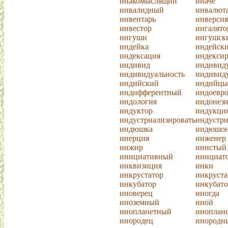
инакомыслящий
иначе
инвалидный
инвалют
инвентарь
инверсия
инвестор
ингалято
ингуши
ингушск
индейка
индейск
индексация
индексир
индивид
индивиду
индивидуальность
индивид
индийский
индийцы
индифферентный
индоевр
индология
индонез
индуктор
индукци
индустриализировать
индустр
индюшка
индюшо
инерция
инженер
инжир
инистый
инициативный
инициат
инквизиция
инки
инкрустатор
инкруста
инкубатор
инкубат
иноверец
иногда
иноземный
иной
инопланетный
иноплан
инородец
инородн