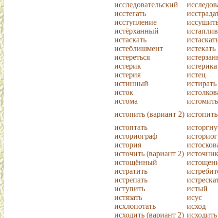
исследовательский
исследов
исстегать
исстрада
исступление
иссушит
истёрханный
истаплив
истаскать
истаскат
истеблишмент
истекать
истереться
истерза
истерик
истерика
истерия
истец
истинный
истирать
исток
истолков
истома
истомить
истопить (вариант 2)
истопить
истоптать
исторгну
историограф
историог
история
истосков
источить (вариант 2)
источни
истощённый
истощен
истратить
истребит
истрепать
истреска
иступить
истый
истязать
исус
исхлопотать
исход
исходить (вариант 2)
исходить