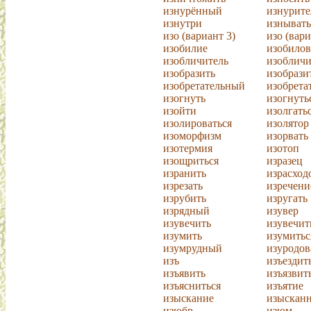
изнурённый
изнурит
изнутри
изнывать
изо (вариант 3)
изо (вари
изобилие
изобилов
изобличитель
изобличи
изобразить
изобрази
изобретательный
изобрета
изогнуть
изогнуть
изойти
изолгать
изолироваться
изолятор
изоморфизм
изорвать
изотермия
изотоп
изощриться
изразец
изранить
израсход
изрезать
изречени
изрубить
изругать
изрядный
изувер
изувечить
изувечит
изумить
изумитьс
изумрудный
изуродов
изъ
изъездит
изъявить
изъязвит
изъясниться
изъятие
изыскание
изыскан
изюбр
изюм