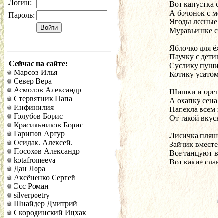
Логин:
Вот капустка 
А бочонок с 
Пароль:
Ягоды лесные 
Муравьишке с
Яблочко для ё
Паучку с дети
Сейчас на сайте:
Суслику пуши
Марсов Илья
Котику усатом
Север Вера
Асмолов Александр
Шишки и ореш
Стервятник Папа
А охапку сена
Инфинилия
Напекла всем 
Голубов Борис
От такой вкус
Красильников Борис
Гарипов Артур
Лисичка пляше
Осидак. Алексей.
Зайчик вместе
Посохов Александр
Все танцуют ве
kotafromeeva
Вот какие сла
Дан Лора
Аксёненко Сергей
Эсс Роман
silverpoetry
Шнайдер Дмитрий
Скородинский Ицхак