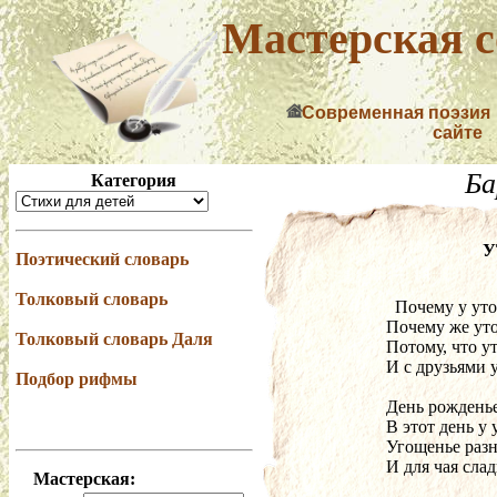
Мастерская с
Современная поэзия
сайте
Ба
Категория
У
Поэтический словарь
Толковый словарь
  Почему у у
Почему же уто
Толковый словарь Даля
Потому, что у
И с друзьями 
Подбор рифмы
День рожденье
В этот день у 
Угощенье разн
И для чая сла
Мастерская: