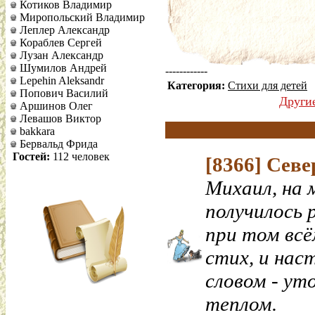
Котиков Владимир
Миропольский Владимир
Леплер Александр
Кораблев Сергей
Лузан Александр
Шумилов Андрей
------------
Lepehin Aleksandr
Категория:
Стихи для детей
Попович Василий
Други
Аршинов Олег
Левашов Виктор
bakkara
Бервальд Фрида
Гостей:
112 человек
[8366]
Севе
Михаил, на м
получилось 
при том всё
стих, и нас
словом - уто
теплом.