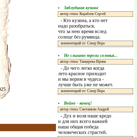
Заблудшая кузина
автор стиха: Кораблев Сергей
- Кто кузина, а кто нет
надо разобраться,
что за нею время вслед
солнце без румянца.
комментарий от: Север Вера
Не слышно трели соловья...
автор стиха: Танцерева Ирина
- До чего легко когда
лето красное приходит
и мы верим в чудеса -
лучше быть уже не может.
.2025
комментарий от: Север Вера
Войне - конец!
автор стиха: Сметанкин Андрей
- Дух и воля наше кредо
и для них всего важней
наша общая победа
человеческих страстей.