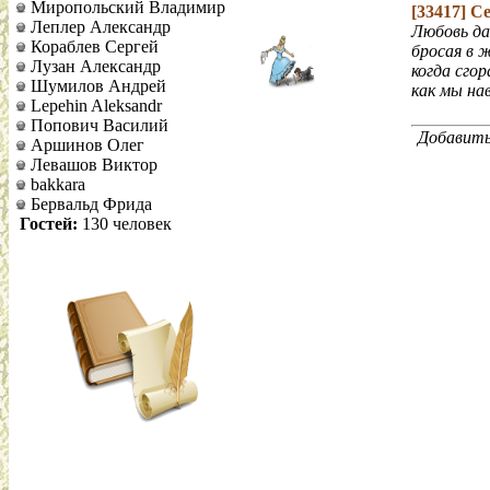
Миропольский Владимир
[33417]
Се
Леплер Александр
Любовь да
Кораблев Сергей
бросая в 
Лузан Александр
когда сгор
Шумилов Андрей
как мы на
Lepehin Aleksandr
Попович Василий
Добавить
Аршинов Олег
Левашов Виктор
bakkara
Бервальд Фрида
Гостей:
130 человек