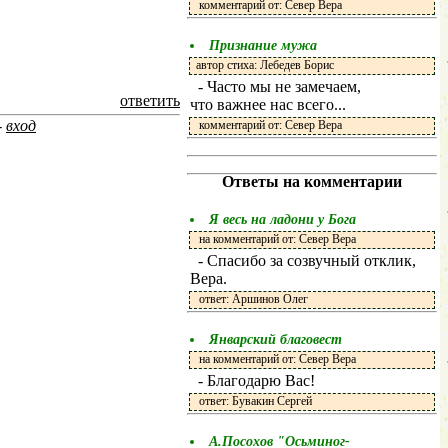
комментарий от: Север Вера
Признание мужа
автор стиха: Лебедев Борис
- Часто мы не замечаем,
ответить
что важнее нас всего...
-
вход
комментарий от: Север Вера
Ответы на комментарии
Я весь на ладони у Бога
на комментарий от: Север Вера
- Спасибо за созвучный отклик,
Вера.
ответ: Аршинов Олег
Январский благовест
на комментарий от: Север Вера
- Благодарю Вас!
ответ: Бувакин Сергей
А.Посохов "Осьминог-