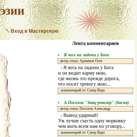
эзии
Вход в Мастерскую
Лента комментариев
Я весь на ладони у Бога
автор стиха: Аршинов Олег
- Я весь на ладони у Бога
и он видит карму мою,
где жизнь это прежде дорога,
что носит тревогу мою...
комментарий от: Север Вера
А.Посохов "Заяц-ревизор" (басня)
автор стиха: Посохов Александр
- Вывод ударный!
Уж лучше съесть одну морковку
чем жить всем нам по уговору...
комментарий от: Север Вера