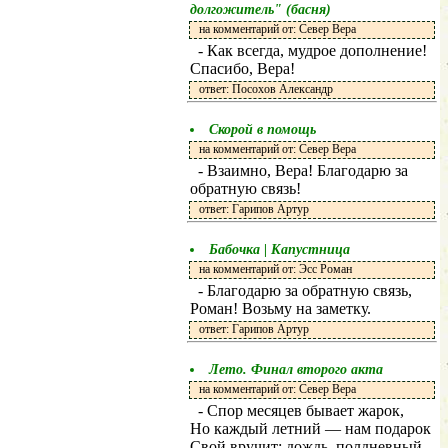
долгожитель" (басня)
на комментарий от: Север Вера
- Как всегда, мудрое дополнение!
Спасибо, Вера!
ответ: Посохов Александр
Скорой в помощь
на комментарий от: Север Вера
- Взаимно, Вера! Благодарю за
обратную связь!
ответ: Гарипов Артур
Бабочка | Капустница
на комментарий от: Эсс Роман
- Благодарю за обратную связь,
Роман! Возьму на заметку.
ответ: Гарипов Артур
Лето. Финал второго акта
на комментарий от: Север Вера
- Спор месяцев бывает жарок,
Но каждый летний — нам подарок
Свой вручит: дождь, полдневный