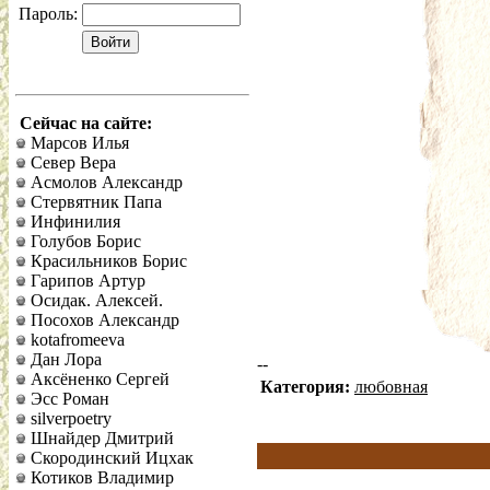
Пароль:
Сейчас на сайте:
Марсов Илья
Север Вера
Асмолов Александр
Стервятник Папа
Инфинилия
Голубов Борис
Красильников Борис
Гарипов Артур
Осидак. Алексей.
Посохов Александр
kotafromeeva
Дан Лора
--
Аксёненко Сергей
Категория:
любовная
Эсс Роман
silverpoetry
Шнайдер Дмитрий
Скородинский Ицхак
Котиков Владимир