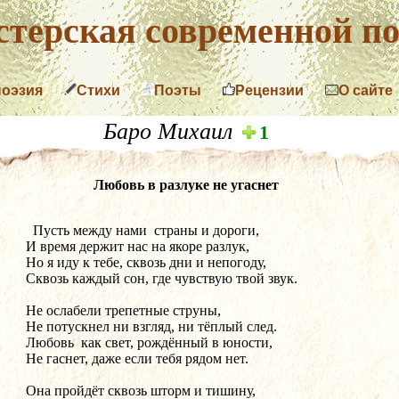
терская современной по
поэзия
Стихи
Поэты
Рецензии
О сайте
Баро Михаил
1
Любовь в разлуке не угаснет
  Пусть между нами  страны и дороги,
И время держит нас на якоре разлук,
Но я иду к тебе, сквозь дни и непогоду,
Сквозь каждый сон, где чувствую твой звук.
Не ослабели трепетные струны,
Не потускнел ни взгляд, ни тёплый след.
Любовь  как свет, рождённый в юности,
Не гаснет, даже если тебя рядом нет.
Она пройдёт сквозь шторм и тишину,