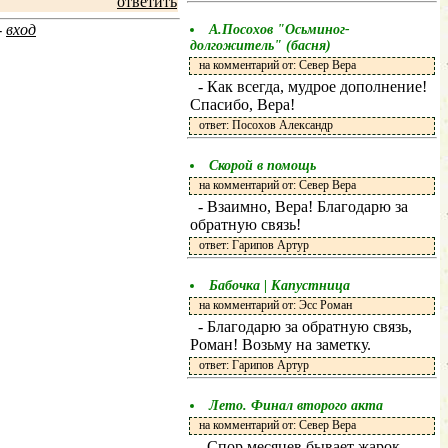
ответить
-
вход
А.Посохов "Осьминог-
долгожитель" (басня)
на комментарий от: Север Вера
- Как всегда, мудрое дополнение!
Спасибо, Вера!
ответ: Посохов Александр
Скорой в помощь
на комментарий от: Север Вера
- Взаимно, Вера! Благодарю за
обратную связь!
ответ: Гарипов Артур
Бабочка | Капустница
на комментарий от: Эсс Роман
- Благодарю за обратную связь,
Роман! Возьму на заметку.
ответ: Гарипов Артур
Лето. Финал второго акта
на комментарий от: Север Вера
- Спор месяцев бывает жарок,