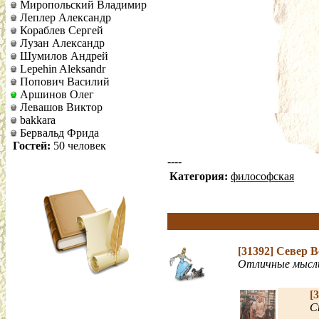
Миропольский Владимир
Леплер Александр
Кораблев Сергей
Лузан Александр
Шумилов Андрей
Lepehin Aleksandr
Попович Василий
Аршинов Олег
Левашов Виктор
bakkara
Бервальд Фрида
Гостей:
50 человек
----
Категория:
философская
[31392]
Север 
Отличные мысли
[
С