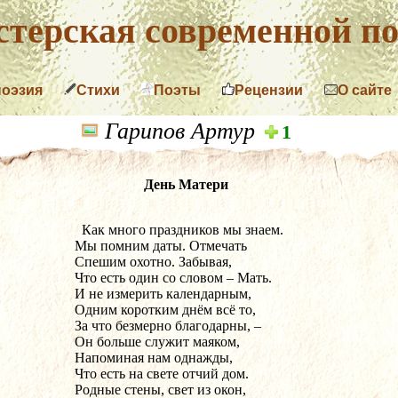
терская современной по
поэзия
Стихи
Поэты
Рецензии
О сайте
Гарипов Артур
1
День Матери
  Как много праздников мы знаем.
Мы помним даты. Отмечать
Спешим охотно. Забывая,
Что есть один со словом – Мать.
И не измерить календарным,
Одним коротким днём всё то,
За что безмерно благодарны, –
Он больше служит маяком,
Напоминая нам однажды,
Что есть на свете отчий дом.
Родные стены, свет из окон,