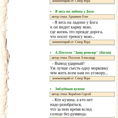
комментарий от: Север Вера
Я весь на ладони у Бога
автор стиха: Аршинов Олег
- Я весь на ладони у Бога
и он видит карму мою,
где жизнь это прежде дорога,
что носит тревогу мою...
комментарий от: Север Вера
А.Посохов "Заяц-ревизор" (басня)
автор стиха: Посохов Александр
- Вывод ударный!
Уж лучше съесть одну морковку
чем жить всем нам по уговору...
комментарий от: Север Вера
Заблудшая кузина
автор стиха: Кораблев Сергей
- Кто кузина, а кто нет
надо разобраться,
что за нею время вслед
солнце без румянца.