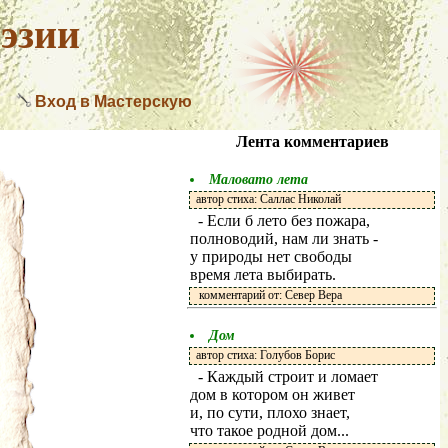
эзии
Вход в Мастерскую
Лента комментариев
Маловато лета
автор стиха: Саллас Николай
- Если б лето без пожара,
полноводий, нам ли знать -
у природы нет свободы
время лета выбирать.
комментарий от: Север Вера
Дом
автор стиха: Голубов Борис
- Каждый строит и ломает
дом в котором он живет
и, по сути, плохо знает,
что такое родной дом...