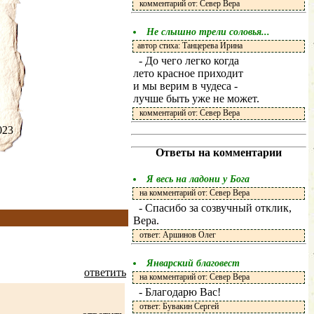
комментарий от: Север Вера
Не слышно трели соловья...
автор стиха: Танцерева Ирина
- До чего легко когда
лето красное приходит
и мы верим в чудеса -
лучше быть уже не может.
комментарий от: Север Вера
.2023
Ответы на комментарии
Я весь на ладони у Бога
на комментарий от: Север Вера
- Спасибо за созвучный отклик,
Вера.
ответ: Аршинов Олег
Январский благовест
ответить
на комментарий от: Север Вера
- Благодарю Вас!
ответ: Бувакин Сергей