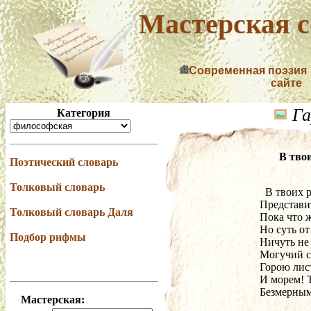
Мастерская с
Современная поэзия
сайте
Га
Категория
В твои
Поэтический словарь
Толковый словарь
  В твоих
Представит
Толковый словарь Даля
Пока что ж
Но суть от
Подбор рифмы
Ничуть не 
Могучий с
Горою лист
И морем! Т
Безмерным
Мастерская: