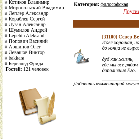
Котиков Владимир
Категория:
философская
Миропольский Владимир
Други
Леплер Александр
Кораблев Сергей
Лузан Александр
Шумилов Андрей
Lepehin Aleksandr
[31100]
Север В
Попович Василий
Идея хорошая, но
Аршинов Олег
до конца не выр
Левашов Виктор
bakkara
дуб как жизнь,
Бервальд Фрида
где мы все рядом
Гостей:
121 человек
дополнение Его.
Добавить комментарий могут 