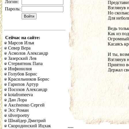
Логин:
Представи
Взглянув 
Пароль:
Но скольк
Для небол
Ведь тольк
Как из по
Сейчас на сайте:
Огромный 
Марсов Илья
Касаясь кр
Север Вера
Асмолов Александр
И ты, воз
Зазерский Лев
Взглянув н
Стервятник Папа
Приятно в
Инфинилия
Держал сво
Голубов Борис
Красильников Борис
Гарипов Артур
Посохов Александр
kotafromeeva
Дан Лора
Аксёненко Сергей
Эсс Роман
silverpoetry
Шнайдер Дмитрий
Скородинский Ицхак
----