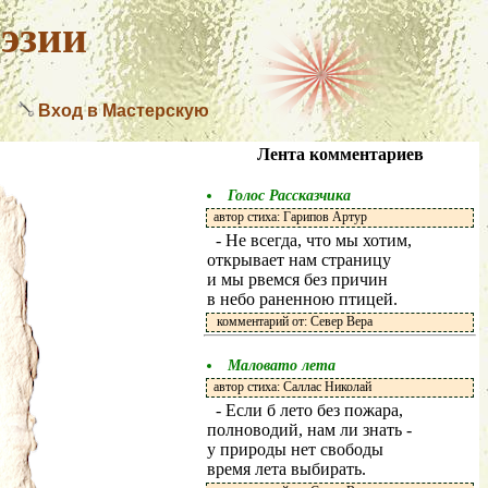
эзии
Вход в Мастерскую
Лента комментариев
Голос Рассказчика
автор стиха: Гарипов Артур
- Не всегда, что мы хотим,
открывает нам страницу
и мы рвемся без причин
в небо раненною птицей.
комментарий от: Север Вера
Маловато лета
автор стиха: Саллас Николай
- Если б лето без пожара,
полноводий, нам ли знать -
у природы нет свободы
время лета выбирать.