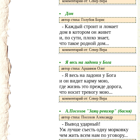
комментарий от: Север Вера
Дом
автор стиха: Голубов Борис
- Каждый строит и ломает
дом в котором он живет
и, по сути, плохо знает,
что такое родной дом...
комментарий от: Север Вера
Я весь на ладони у Бога
автор стиха: Аршинов Олег
- Я весь на ладони у Бога
и он видит карму мою,
где жизнь это прежде дорога,
что носит тревогу мою...
комментарий от: Север Вера
А.Посохов "Заяц-ревизор" (басня)
автор стиха: Посохов Александр
- Вывод ударный!
Уж лучше съесть одну морковку
чем жить всем нам по уговору...