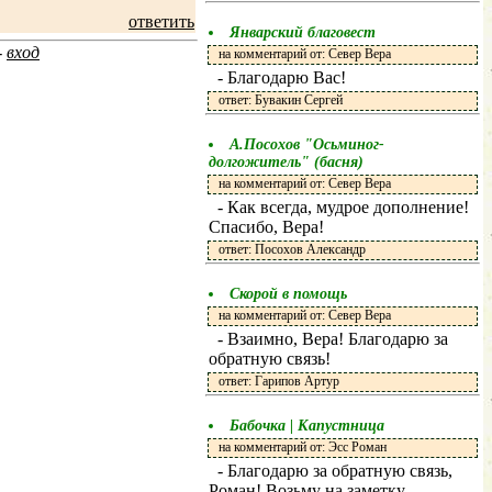
ответить
Январский благовест
-
вход
на комментарий от: Север Вера
- Благодарю Вас!
ответ: Бувакин Сергей
А.Посохов "Осьминог-
долгожитель" (басня)
на комментарий от: Север Вера
- Как всегда, мудрое дополнение!
Спасибо, Вера!
ответ: Посохов Александр
Скорой в помощь
на комментарий от: Север Вера
- Взаимно, Вера! Благодарю за
обратную связь!
ответ: Гарипов Артур
Бабочка | Капустница
на комментарий от: Эсс Роман
- Благодарю за обратную связь,
Роман! Возьму на заметку.