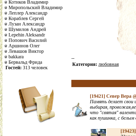
Котиков Владимир
Миропольский Владимир
Леплер Александр
Кораблев Сергей
Лузан Александр
Шумилов Андрей
Lepehin Aleksandr
Попович Василий
Аршинов Олег
Левашов Виктор
bakkara
--
Бервальд Фрида
Категория:
любовная
Гостей:
313 человек
[19421]
Север Вера
@
Память делает свои 
выбирая, провожая,вер
что "святая" валенти
как пушинка, с белым 
[19423