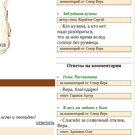
комментарий от: Север Вера
Заблудшая кузина
автор стиха: Кораблев Сергей
- Кто кузина, а кто нет
надо разобраться,
что за нею время вслед
солнце без румянца.
.2018
комментарий от: Север Вера
Ответы на комментарии
Голос Рассказчика
на комментарий от: Север Вера
- Вера, благодарю!
ответ: Гарипов Артур
Я весь на ладони у Бога
на комментарий от: Север Вера
 легко и очевидно!
- Спасибо за созвучный отклик,
ответить
Вера.
ответ: Аршинов Олег