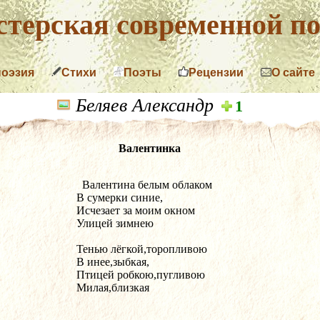
терская современной по
поэзия
Стихи
Поэты
Рецензии
О сайте
Беляев Александр
1
Валентинка
  Валентина белым облаком
В сумерки синие,
Исчезает за моим окном
Улицей зимнею
Тенью лёгкой,торопливою
В инее,зыбкая,
Птицей робкою,пугливою
Милая,близкая