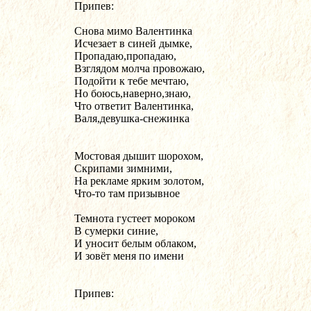
Припев:
Снова мимо Валентинка 
Исчезает в синей дымке,
Пропадаю,пропадаю,
Взглядом молча провожаю,
Подойти к тебе мечтаю,
Но боюсь,наверно,знаю,
Что ответит Валентинка,
Валя,девушка-снежинка
Мостовая дышит шорохом,
Скрипами зимними,
На рекламе ярким золотом,
Что-то там призывное
Темнота густеет мороком 
В сумерки синие,
И уносит белым облаком,
И зовёт меня по имени
Припев: