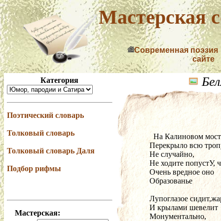
Мастерская с
Современная поэзия
сайте
Бел
Категория
Поэтический словарь
Толковый словарь
  На Калиновом мос
Перекрыло всю троп
Толковый словарь Даля
Не случайно,
Не ходите попустУ, ч
Подбор рифмы
Очень вредное оно
Образованье
Лупоглазое сидит,жа
И крылами шевелит
Мастерская:
Монументально,