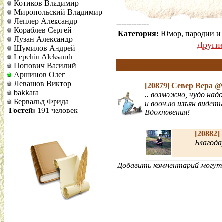
Котиков Владимир
Миропольский Владимир
Леплер Александр
-------------
Кораблев Сергей
Категория:
Юмор, пародии и
Лузан Александр
Други
Шумилов Андрей
Lepehin Aleksandr
Попович Василий
Аршинов Олег
Левашов Виктор
[20879]
Север Вера
@ 
bakkara
.. возможно, чудо над
Бервальд Фрида
и воочию изъян видет
Гостей:
191 человек
Вдохновения!
[20882]
Благода
Добавить комментарий могут 