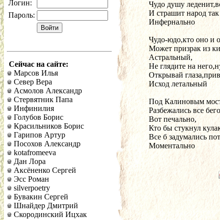
Логин:
Чудо душу леденит,вс
И страшит народ так
Пароль:
Инфернально
Чудо-юдо,кто оно и о
Может призрак из к
Астральный,
Сейчас на сайте:
Не глядите на него,н
Марсов Илья
Открывай глаза,прив
Север Вера
Исход летальный
Асмолов Александр
Стервятник Папа
Под Калиновым мост
Инфинилия
Разбежались все бег
Голубов Борис
Вот печально,
Красильников Борис
Кто бы стукнул кула
Гарипов Артур
Все б задумались по
Посохов Александр
Моментально
kotafromeeva
Дан Лора
Аксёненко Сергей
Эсс Роман
silverpoetry
Бувакин Сергей
Шнайдер Дмитрий
Скородинский Ицхак