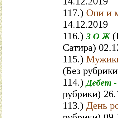
14.12.2019
117.)
Они и
14.12.2019
116.)
(
З О Ж
Сатира) 02.1
115.)
Мужики
(Без рубрики
114.)
Дебет 
рубрики) 26.
113.)
День р
рубрики) 09.