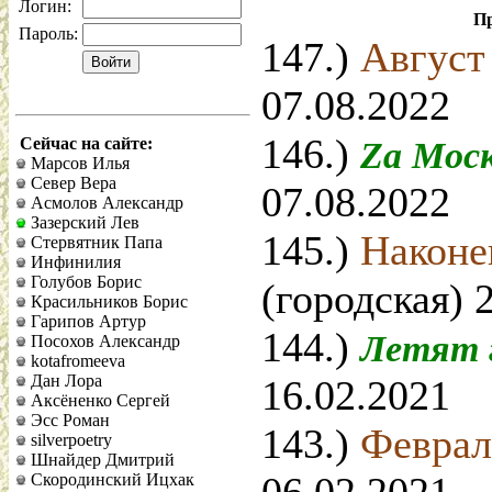
Логин:
Пр
Пароль:
147.)
Авгус
07.08.2022
146.)
Сейчас на сайте:
Zа Мос
Марсов Илья
Север Вера
07.08.2022
Асмолов Александр
Зазерский Лев
145.)
Наконец
Стервятник Папа
Инфинилия
Голубов Борис
(городская) 
Красильников Борис
Гарипов Артур
144.)
Летят 
Посохов Александр
kotafromeeva
Дан Лора
16.02.2021
Аксёненко Сергей
Эсс Роман
143.)
Февра
silverpoetry
Шнайдер Дмитрий
Скородинский Ицхак