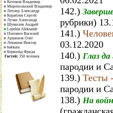
06.02.2021
Котиков Владимир
Миропольский Владимир
142.)
Заверш
Леплер Александр
Кораблев Сергей
рубрики) 13.
Лузан Александр
Шумилов Андрей
Lepehin Aleksandr
141.)
Челов
Попович Василий
Аршинов Олег
03.12.2020
Левашов Виктор
bakkara
Бервальд Фрида
140.)
Глаз да
Гостей:
350 человек
пародии и Са
139.)
Тесты 
пародии и Са
138.)
На войн
(гражданская