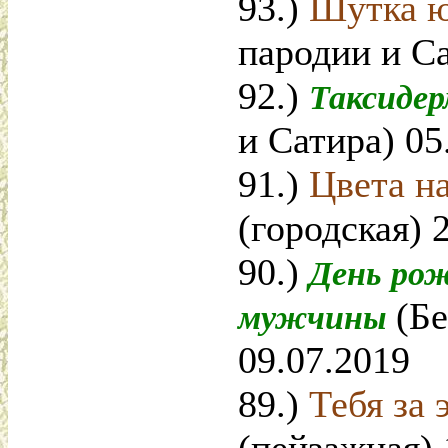
93.)
Шутка 
пародии и Са
92.)
Таксиде
и Сатира) 05
91.)
Цвета н
(городская) 
90.)
День рож
(Бе
мужчины
09.07.2019
89.)
Тебя за 