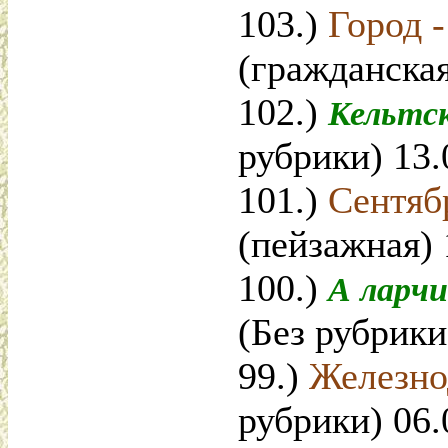
103.)
Город 
(гражданская
102.)
Кельтс
рубрики) 13.
101.)
Сентяб
(пейзажная) 
100.)
А ларч
(Без рубрики
99.)
Железн
рубрики) 06.