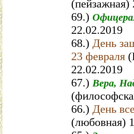
(пейзажная) 
69.)
Офицер
22.02.2019
68.)
День за
23 февраля
(
22.02.2019
67.)
Вера, На
(философска
66.)
День вс
(любовная) 1