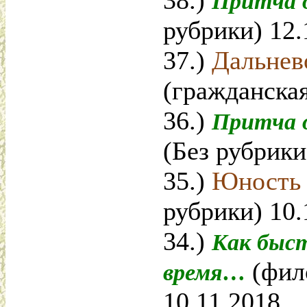
38.)
Притча 
рубрики) 12.
37.)
Дальнев
(гражданская
36.)
Притча о
(Без рубрики
35.)
Юность 
рубрики) 10.
34.)
Как быс
(фил
время…
10.11.2018