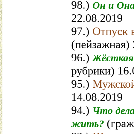
98.)
Он и Он
22.08.2019
97.)
Отпуск в
(пейзажная) 
96.)
Жёсткая
рубрики) 16.
95.)
Мужско
14.08.2019
94.)
Что дела
(граж
жить?