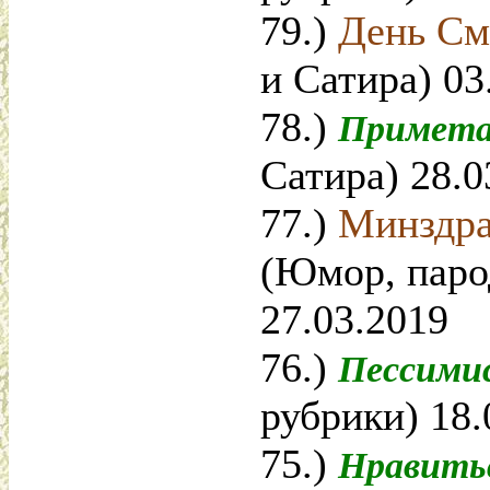
79.)
День С
и Сатира) 03
78.)
Примет
Сатира) 28.0
77.)
Минздра
(Юмор, паро
27.03.2019
76.)
Пессими
рубрики) 18.
75.)
Нравить