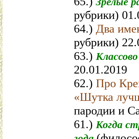
65.)
Зрелые 
рубрики) 01.
64.)
Два им
рубрики) 22.
63.)
Классово
20.01.2019
62.)
Про Кре
«Шутка луч
пародии и Са
61.)
Когда с
(филосо
года