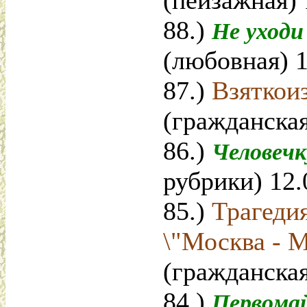
(пейзажная) 
88.)
Не уходи
(любовная) 1
87.)
Взяткои
(гражданская
86.)
Человечк
рубрики) 12.
85.)
Трагеди
\"Москва - 
(гражданская
84.)
Первома