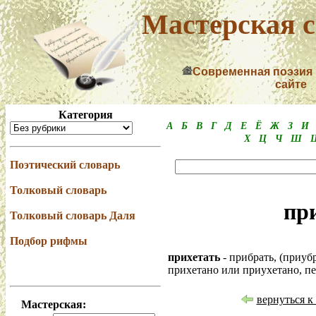
Мастерская с
Современная поэзия
сайте
Категория
А
Б
В
Г
Д
Е
Ё
Ж
З
И
Х
Ц
Ч
Ш
Поэтический словарь
Толковый словарь
пр
Толковый словарь Даля
Подбор рифмы
прихетать
- прибрать, (приубр
прихетано или приухетано, пе
вернуться к
Мастерская: