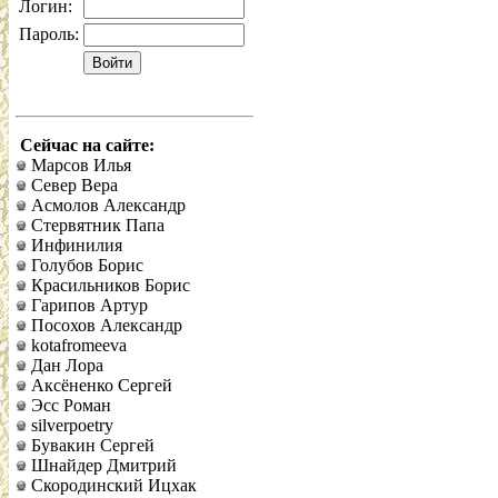
Логин:
Пароль:
Сейчас на сайте:
Марсов Илья
Север Вера
Асмолов Александр
Стервятник Папа
Инфинилия
Голубов Борис
Красильников Борис
Гарипов Артур
Посохов Александр
kotafromeeva
Дан Лора
Аксёненко Сергей
Эсс Роман
silverpoetry
Бувакин Сергей
Шнайдер Дмитрий
Скородинский Ицхак