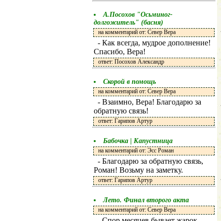
А.Посохов "Осьминог-
долгожитель" (басня)
на комментарий от: Север Вера
- Как всегда, мудрое дополнение!
Спасибо, Вера!
ответ: Посохов Александр
Скорой в помощь
на комментарий от: Север Вера
- Взаимно, Вера! Благодарю за
обратную связь!
ответ: Гарипов Артур
Бабочка | Капустница
на комментарий от: Эсс Роман
- Благодарю за обратную связь,
Роман! Возьму на заметку.
ответ: Гарипов Артур
Лето. Финал второго акта
на комментарий от: Север Вера
- Спор месяцев бывает жарок,