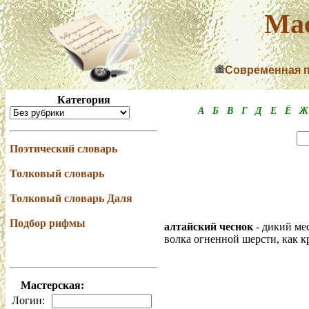
Мас
Современная 
Категория
А
Б
В
Г
Д
Е
Ё
Ж
Поэтический словарь
Толковый словарь
Толковый словарь Даля
Подбор рифмы
алтайский чеснок
- дикий мес
волка огненной шерсти, как к
Мастерская:
Логин: