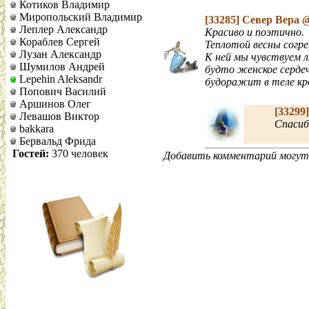
Котиков Владимир
Миропольский Владимир
[33285]
Север Вера
@
Леплер Александр
Красиво и поэтично.
Кораблев Сергей
Теплотой весны согр
Лузан Александр
К ней мы чувствуем 
Шумилов Андрей
будто женское серде
Lepehin Aleksandr
будоражит в теле кр
Попович Василий
Аршинов Олег
[33299
Левашов Виктор
Спасиб
bakkara
Бервальд Фрида
Гостей:
370 человек
Добавить комментарий могут 