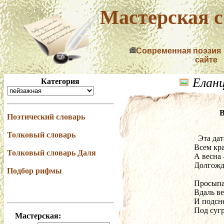
Мастерская с
Современная поэзия
сайте
Елан
Категория
В
Поэтический словарь
Толковый словарь
  Эта д
Всем кр
Толковый словарь Даля
А весна
Долгожд
Подбор рифмы
Просыпа
Вдаль ве
И подсн
Под сугр
Мастерская: