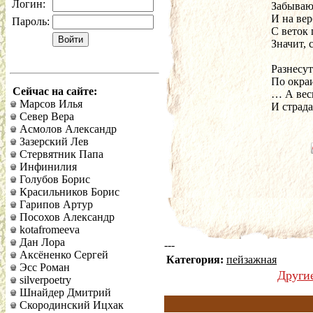
Логин:
Забываю
И на вер
Пароль:
С веток 
Значит, 
Разнесут
По окра
Сейчас на сайте:
… А весн
Марсов Илья
И страда
Север Вера
Асмолов Александр
Зазерский Лев
Стервятник Папа
Инфинилия
Голубов Борис
Красильников Борис
Гарипов Артур
Посохов Александр
kotafromeeva
Дан Лора
---
Аксёненко Сергей
Категория:
пейзажная
Эсс Роман
Други
silverpoetry
Шнайдер Дмитрий
Скородинский Ицхак