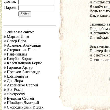
Логин:
А листья ст
В своём пир
Пароль:
Ведь только
Как малые д
Тихонько вз
Под небом 
Сейчас на сайте:
Шептались 
Марсов Илья
И в звёздах
Север Вера
Асмолов Александр
Беззвучным
Стервятник Папа
Пример бес
Инфинилия
А с веток к
Голубов Борис
Осенние лис
Красильников Борис
Гарипов Артур
Посохов Александр
kotafromeeva
Дан Лора
Аксёненко Сергей
Эсс Роман
silverpoetry
Бувакин Сергей
Шнайдер Дмитрий
Скородинский Ицхак