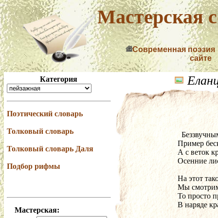
Мастерская с
Современная поэзия
сайте
Елан
Категория
Поэтический словарь
Толковый словарь
  Беззвучн
Пример бес
Толковый словарь Даля
А с веток к
Осенние лис
Подбор рифмы
На этот так
Мы смотрим
То просто п
В наряде кр
Мастерская: