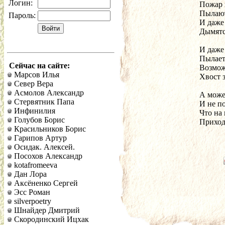
Логин:
Пожар в
Пылают
Пароль:
И даже
Дымятся
И даже
Пылает
Сейчас на сайте:
Возмож
Марсов Илья
Хвост 
Север Вера
Асмолов Александр
А може
Стервятник Папа
И не п
Инфинилия
Что на
Голубов Борис
Приход
Красильников Борис
Гарипов Артур
Осидак. Алексей.
Посохов Александр
kotafromeeva
Дан Лора
Аксёненко Сергей
Эсс Роман
silverpoetry
Шнайдер Дмитрий
Скородинский Ицхак