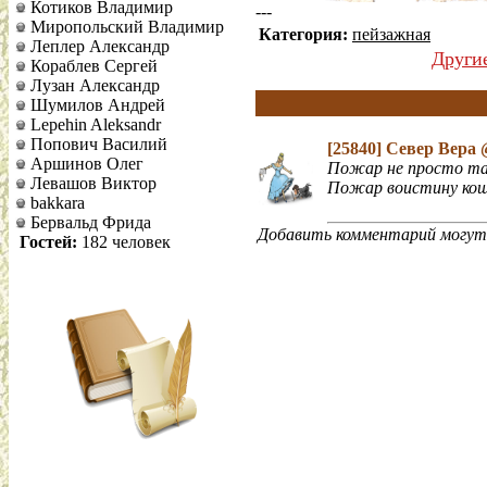
Котиков Владимир
---
Миропольский Владимир
Категория:
пейзажная
Леплер Александр
Други
Кораблев Сергей
Лузан Александр
Шумилов Андрей
Lepehin Aleksandr
Попович Василий
[25840]
Север Вера
Аршинов Олег
Пожар не просто так
Левашов Виктор
Пожар воистину кошм
bakkara
Бервальд Фрида
Добавить комментарий могут 
Гостей:
182 человек