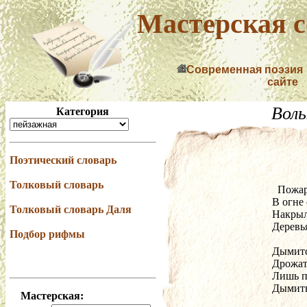
Мастерская с
Современная поэзия
сайте
Вол
Категория
Поэтический словарь
Толковый словарь
  Пожа
В огне
Толковый словарь Даля
Накрыл
Деревья
Подбор рифмы
Дымитс
Дрожат 
Лишь п
Дымить
Мастерская: