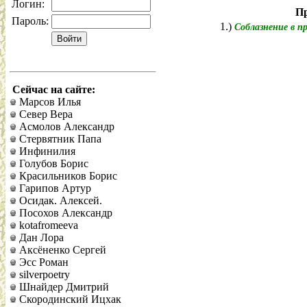
Логин:
Пр
Пароль:
1.)
Соблазнение в 
Сейчас на сайте:
Марсов Илья
Север Вера
Асмолов Александр
Стервятник Папа
Инфинилия
Голубов Борис
Красильников Борис
Гарипов Артур
Осидак. Алексей.
Посохов Александр
kotafromeeva
Дан Лора
Аксёненко Сергей
Эсс Роман
silverpoetry
Шнайдер Дмитрий
Скородинский Ицхак