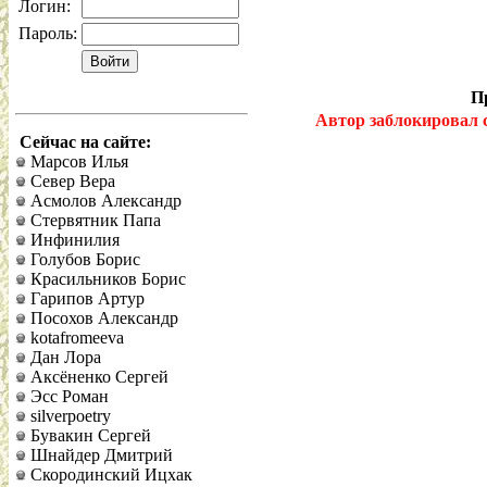
Логин:
Пароль:
Пр
Автор заблокировал 
Сейчас на сайте:
Марсов Илья
Север Вера
Асмолов Александр
Стервятник Папа
Инфинилия
Голубов Борис
Красильников Борис
Гарипов Артур
Посохов Александр
kotafromeeva
Дан Лора
Аксёненко Сергей
Эсс Роман
silverpoetry
Бувакин Сергей
Шнайдер Дмитрий
Скородинский Ицхак