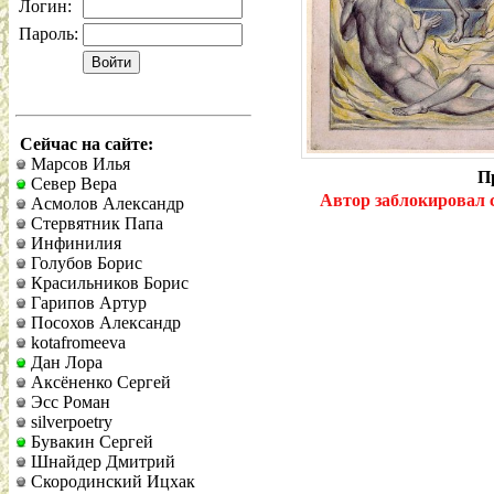
Логин:
Пароль:
Сейчас на сайте:
Марсов Илья
Пр
Север Вера
Автор заблокировал 
Асмолов Александр
Стервятник Папа
Инфинилия
Голубов Борис
Красильников Борис
Гарипов Артур
Посохов Александр
kotafromeeva
Дан Лора
Аксёненко Сергей
Эсс Роман
silverpoetry
Бувакин Сергей
Шнайдер Дмитрий
Скородинский Ицхак