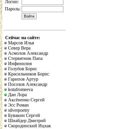
Логин:
Пароль:
Сейчас на сайте:
Марсов Илья
Север Вера
Асмолов Александр
Стервятник Папа
Инфинилия
Голубов Борис
Красильников Борис
Гарипов Артур
Посохов Александр
kotafromeeva
Дан Лора
Аксёненко Сергей
Эсс Роман
silverpoetry
Бувакин Сергей
Шнайдер Дмитрий
Скородинский Ицхак