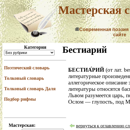
Мастерская с
Современная поэзия
сайте
Бестиарий
Категория
Поэтический словарь
БЕСТИА́РИЙ
(от лат. b
литературные произведени
Толковый словарь
аллегорическое описание 
литературы относятся бас
Толковый словарь Даля
Львом разумеется царь, п
Подбор рифмы
Ослом — глупость, под М
Мастерская:
вернуться к оглавлению сл