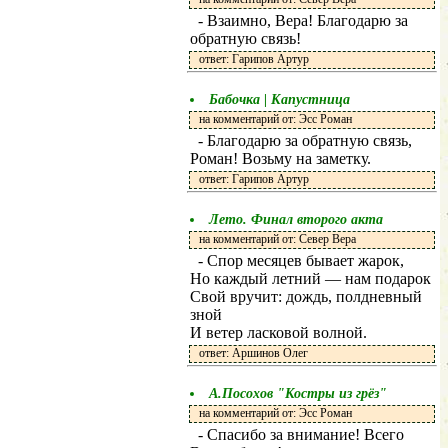
- Взаимно, Вера! Благодарю за
обратную связь!
ответ: Гарипов Артур
Бабочка | Капустница
на комментарий от: Эсс Роман
- Благодарю за обратную связь,
Роман! Возьму на заметку.
ответ: Гарипов Артур
Лето. Финал второго акта
на комментарий от: Север Вера
- Спор месяцев бывает жарок,
Но каждый летний — нам подарок
Свой вручит: дождь, полдневный
зной
И ветер ласковой волной.
ответ: Аршинов Олег
А.Посохов "Костры из грёз"
на комментарий от: Эсс Роман
- Спасибо за внимание! Всего