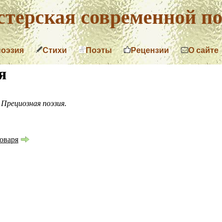
терская современной по
поэзия
Стихи
Поэты
Рецензии
О сайте
я
.
Прециозная поэзия
.
оваря