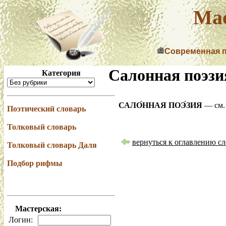
Мас
Современная 
Салонная поэзи
Категория
САЛО́ННАЯ ПОЭ́ЗИЯ
— см
Поэтический словарь
Толковый словарь
вернуться к оглавлению сл
Толковый словарь Даля
Подбор рифмы
Мастерская:
Логин: