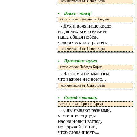
комментарий от: Север Вера
Войне - конец!
автор стиха: Сметанкин Андрей
- Дух и воля наше кредо
и для них всего важней
наша общая победа
человеческих страстей.
комментарий от: Север Вера
Признание мужа
автор стиха: Лебедев Борис
- Часто мы не замечаем,
что важнее нас всего...
комментарий от: Север Вера
Скорой в помощь
автор стиха: Гарипов Артур
- Сны бывают разными,
часто провоцируя
нас на новый взгляд,
по горячей линии,
чтоб слова писать...