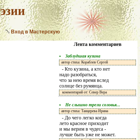
эзии
Вход в Мастерскую
Лента комментариев
Заблудшая кузина
автор стиха: Кораблев Сергей
- Кто кузина, а кто нет
надо разобраться,
что за нею время вслед
солнце без румянца.
комментарий от: Север Вера
Не слышно трели соловья...
автор стиха: Танцерева Ирина
- До чего легко когда
лето красное приходит
и мы верим в чудеса -
лучше быть уже не может.