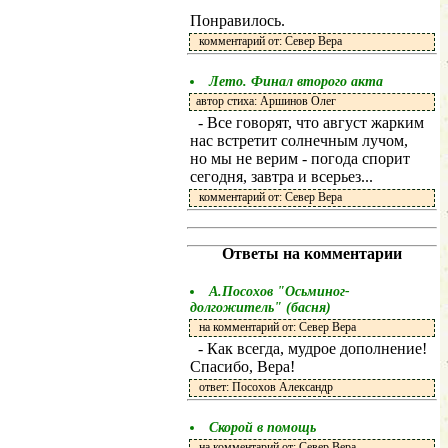
Понравилось.
комментарий от: Север Вера
Лето. Финал второго акта
автор стиха: Аршинов Олег
- Все говорят, что август жарким
нас встретит солнечным лучом,
но мы не верим - погода спорит
сегодня, завтра и всерьез...
комментарий от: Север Вера
Ответы на комментарии
А.Посохов "Осьминог-
долгожитель" (басня)
на комментарий от: Север Вера
- Как всегда, мудрое дополнение!
Спасибо, Вера!
ответ: Посохов Александр
Скорой в помощь
на комментарий от: Север Вера