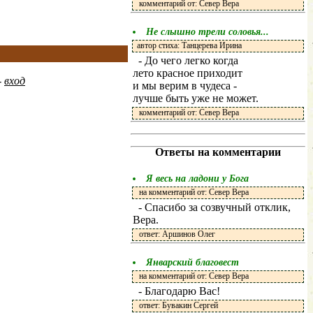
комментарий от: Север Вера
Не слышно трели соловья...
автор стиха: Танцерева Ирина
- До чего легко когда
лето красное приходит
-
вход
и мы верим в чудеса -
лучше быть уже не может.
комментарий от: Север Вера
Ответы на комментарии
Я весь на ладони у Бога
на комментарий от: Север Вера
- Спасибо за созвучный отклик,
Вера.
ответ: Аршинов Олег
Январский благовест
на комментарий от: Север Вера
- Благодарю Вас!
ответ: Бувакин Сергей