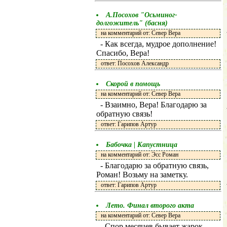
А.Посохов "Осьминог-
долгожитель" (басня)
на комментарий от: Север Вера
- Как всегда, мудрое дополнение!
Спасибо, Вера!
ответ: Посохов Александр
Скорой в помощь
на комментарий от: Север Вера
- Взаимно, Вера! Благодарю за
обратную связь!
ответ: Гарипов Артур
Бабочка | Капустница
на комментарий от: Эсс Роман
- Благодарю за обратную связь,
Роман! Возьму на заметку.
ответ: Гарипов Артур
Лето. Финал второго акта
на комментарий от: Север Вера
- Спор месяцев бывает жарок,