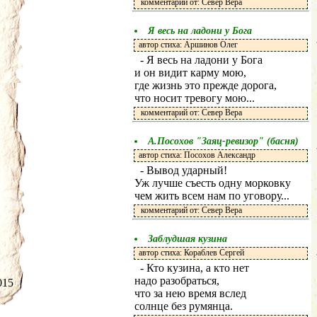
комментарий от: Север Вера
Я весь на ладони у Бога
автор стиха: Аршинов Олег
- Я весь на ладони у Бога
и он видит карму мою,
где жизнь это прежде дорога,
что носит тревогу мою...
комментарий от: Север Вера
А.Посохов "Заяц-ревизор" (басня)
автор стиха: Посохов Александр
- Вывод ударный!
Уж лучше съесть одну морковку
чем жить всем нам по уговору...
комментарий от: Север Вера
Заблудшая кузина
автор стиха: Кораблев Сергей
- Кто кузина, а кто нет
надо разобраться,
.2015
что за нею время вслед
солнце без румянца.