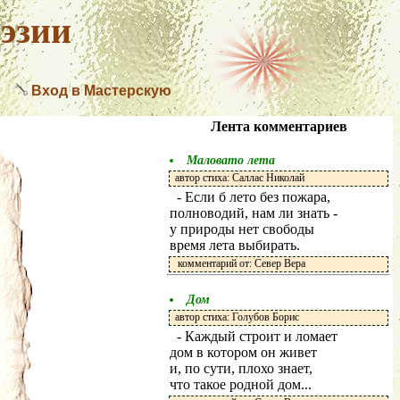
эзии
Вход в Мастерскую
Лента комментариев
Маловато лета
автор стиха: Саллас Николай
- Если б лето без пожара,
полноводий, нам ли знать -
у природы нет свободы
время лета выбирать.
комментарий от: Север Вера
Дом
автор стиха: Голубов Борис
- Каждый строит и ломает
дом в котором он живет
и, по сути, плохо знает,
что такое родной дом...