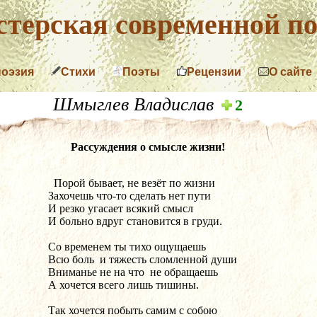
терская современной по
поэзия
Стихи
Поэты
Рецензии
О сайте
Шмыглев Владислав
2
Рассуждения о смысле жизни!
  Порой бывает, не везёт по жизни
Захочешь что-то сделать нет пути 
И резко угасает всякий смысл
И больно вдруг становится в груди.
Со временем ты тихо ощущаешь
Всю боль  и тяжесть сломленной души
Вниманье не на что  не обращаешь 
А хочется всего лишь тишины.
Так хочется побыть самим с собою